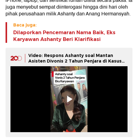
iPhone, laptop, dan sertifikat rumah disita secara paksa. Ia
juga menyebut sempat diinterogasi hingga dini hari oleh
pihak perusahaan milik Ashanty dan Anang Hermansyah.
Baca juga:
Dilaporkan Pencemaran Nama Baik, Eks
Karyawan Ashanty Beri Klarifikasi
Video: Respons Ashanty soal Mantan
Asisten Divonis 2 Tahun Penjara di Kasus
Penggelapan