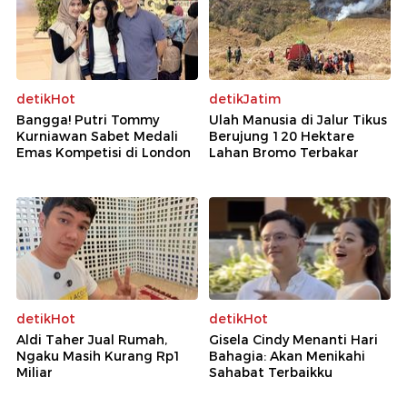
detikHot
detikJatim
Bangga! Putri Tommy
Ulah Manusia di Jalur Tikus
Kurniawan Sabet Medali
Berujung 120 Hektare
Emas Kompetisi di London
Lahan Bromo Terbakar
detikHot
detikHot
Aldi Taher Jual Rumah,
Gisela Cindy Menanti Hari
Ngaku Masih Kurang Rp1
Bahagia: Akan Menikahi
Miliar
Sahabat Terbaikku