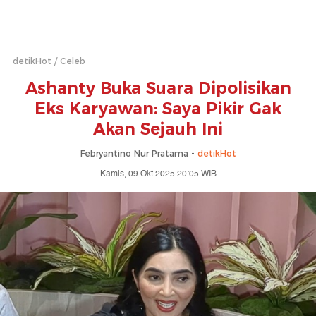
detikHot
Celeb
Ashanty Buka Suara Dipolisikan
Eks Karyawan: Saya Pikir Gak
Akan Sejauh Ini
Febryantino Nur Pratama -
detikHot
Kamis, 09 Okt 2025 20:05 WIB