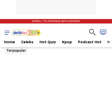
SCROLL TO CONTINUE WITH CONTENT
Home
Celebs
Hot Quiz
Kpop
Podcast Hot
Mu
Terpopuler