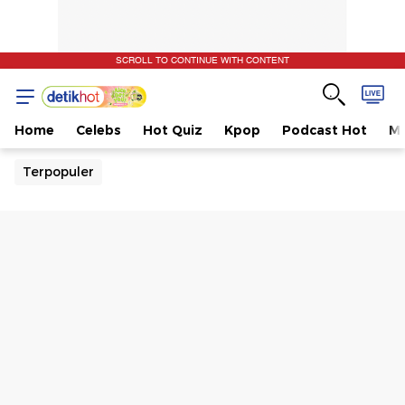
SCROLL TO CONTINUE WITH CONTENT
Home
Celebs
Hot Quiz
Kpop
Podcast Hot
Mu
Terpopuler