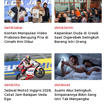
detikJabar
detikJatim
Konten Manipulasi Video
Kepanikan Duda di Gresik
Prabowo Berujung Pria di
Saat Digerebek Selingkuh
Cimahi Kini Dibui
Bareng Istri Orang
detikOto
detikInet
Jadwal Moto3 Inggris 2026,
Suami Akui Selingkuh,
Catat Jam Balapan Veda
Simpanannya Bikin Sang
Ega
Istri Tak Menyangka