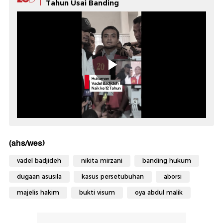
Tahun Usai Banding
(ahs/wes)
vadel badjideh
nikita mirzani
banding hukum
dugaan asusila
kasus persetubuhan
aborsi
majelis hakim
bukti visum
oya abdul malik