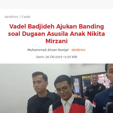
detikHot
Celeb
Vadel Badjideh Ajukan Banding
soal Dugaan Asusila Anak Nikita
Mirzani
Muhammad Ahsan Nurrijal -
detikHot
Senin, 06 Okt 2025 15:35 WIB