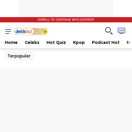
SCROLL TO CONTINUE WITH CONTENT
Home
Celebs
Hot Quiz
Kpop
Podcast Hot
Mu
Terpopuler