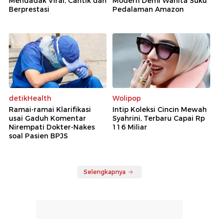
Mendadak Viral, Cantik dan
Modern Demi Wanita Suku
Berprestasi
Pedalaman Amazon
detikHealth
Wolipop
Ramai-ramai Klarifikasi
Intip Koleksi Cincin Mewah
usai Gaduh Komentar
Syahrini, Terbaru Capai Rp
Nirempati Dokter-Nakes
116 Miliar
soal Pasien BPJS
Selengkapnya