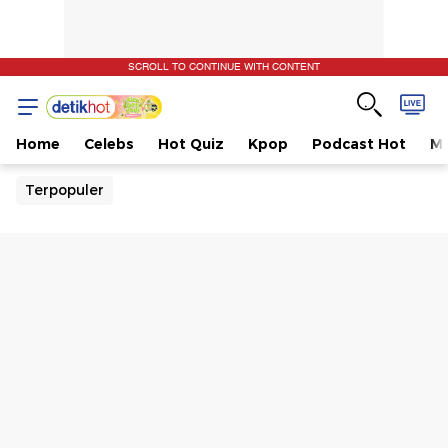
SCROLL TO CONTINUE WITH CONTENT
Home
Celebs
Hot Quiz
Kpop
Podcast Hot
Mu
Terpopuler