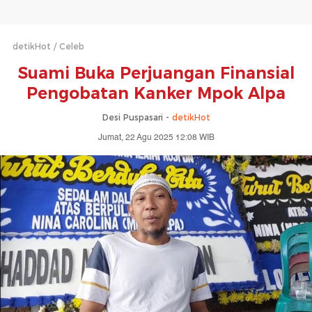
detikHot
Celeb
Suami Buka Perjuangan Finansial
Pengobatan Kanker Mpok Alpa
Desi Puspasari -
detikHot
Jumat, 22 Agu 2025 12:08 WIB