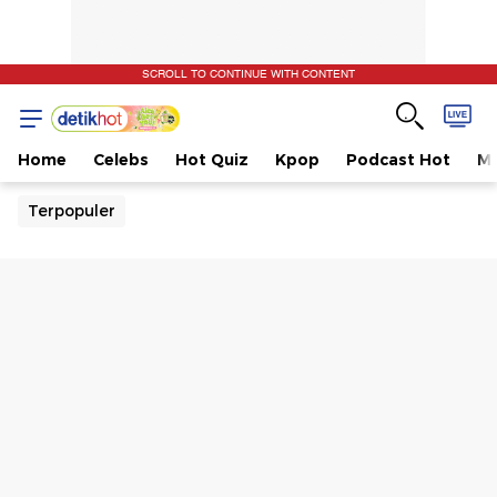
SCROLL TO CONTINUE WITH CONTENT
Home
Celebs
Hot Quiz
Kpop
Podcast Hot
Mu
Terpopuler