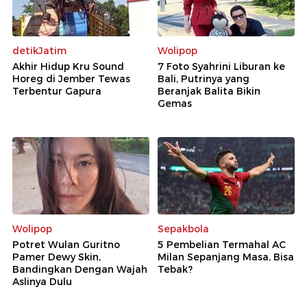
detikJatim
Wolipop
Akhir Hidup Kru Sound
7 Foto Syahrini Liburan ke
Horeg di Jember Tewas
Bali, Putrinya yang
Terbentur Gapura
Beranjak Balita Bikin
Gemas
Wolipop
Sepakbola
Potret Wulan Guritno
5 Pembelian Termahal AC
Pamer Dewy Skin,
Milan Sepanjang Masa, Bisa
Bandingkan Dengan Wajah
Tebak?
Aslinya Dulu