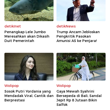
detikInet
detikNews
Penangkap Lele Jumbo
Trump Ancam Jebloskan
Meresahkan akan Dikasih
Pengkritik Pasokan
Duit Pemerintah
Amunisi AS ke Penjara!
Wolipop
Wolipop
Sosok Putri Yordania yang
Gaya Mewah Syahrini
Mendadak Viral, Cantik dan
Bersepeda di Bali, Sandal
Berprestasi
Jepit Rp 8 Jutaan Bikin
Salfok