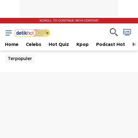
SCROLL TO CONTINUE WITH CONTENT
Home
Celebs
Hot Quiz
Kpop
Podcast Hot
Mu
Terpopuler