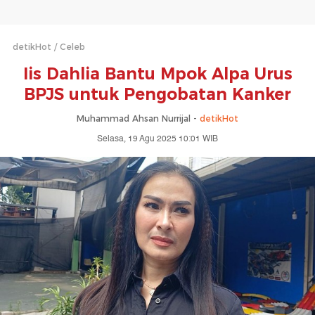
detikHot
Celeb
Iis Dahlia Bantu Mpok Alpa Urus
BPJS untuk Pengobatan Kanker
Muhammad Ahsan Nurrijal -
detikHot
Selasa, 19 Agu 2025 10:01 WIB