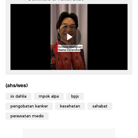
(ahs/wes)
iis dahlia
mpok alpa
bpjs
pengobatan kanker
kesehatan
sahabat
perawatan medis