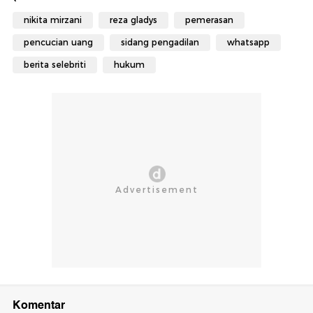
nikita mirzani
reza gladys
pemerasan
pencucian uang
sidang pengadilan
whatsapp
berita selebriti
hukum
Komentar