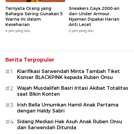
Ternyata Orang yang
Sneakers Gaya 2000-an
Bahagia Sering Gunakan 5
dari Under Armour,
Warna Ini dalam
Nyaman Dipakai Harian
Keseharian
Anti Lecet
4 jam yang lalu
3 jam yang lalu
Berita Terpopuler
#1
Klarifikasi Sarwendah Minta Tambah Tiket
Konser BLACKPINK kepada Ruben Onsu
#2
Wajah Musdalifah Basri Iritasi Akibat Totalitas
saat Bikin Konten
#3
Irish Bella Umumkan Hamil Anak Pertama
dengan Haldy Sabri
#4
Sidang Mediasi Hak Asuh Anak Ruben Onsu
dan Sarwendah Ditunda