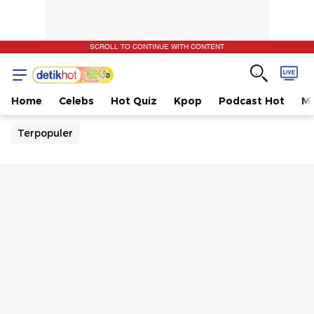
SCROLL TO CONTINUE WITH CONTENT
Home
Celebs
Hot Quiz
Kpop
Podcast Hot
Mu
Terpopuler