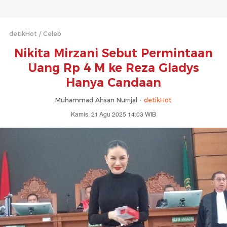
detikHot
Celeb
Nikita Mirzani Sebut Permintaan
Uang Rp 4 M ke Reza Gladys
Hanya Candaan
Muhammad Ahsan Nurrijal -
detikHot
Kamis, 21 Agu 2025 14:03 WIB