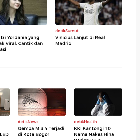
detikSumut
tri Yordania yang
Vinicius Lanjut di Real
 Viral, Cantik dan
Madrid
asi
detikNews
detikHealth
Gempa M 3,4 Terjadi
KKI Kantongi 10
 LED
di Kota Bogor
Nama Nakes Hina