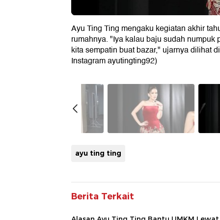
Ayu Ting Ting mengaku kegiatan akhir tah
rumahnya. "Iya kalau baju sudah numpuk pa
kita sempatin buat bazar," ujarnya dilihat 
Instagram ayutingting92)
ayu ting ting
Berita Terkait
Alasan Ayu Ting Ting Bantu UMKM Lewat