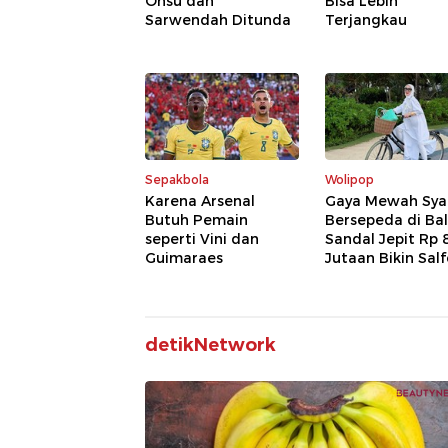
Onsu dan
Bisa Lebih
Sarwendah Ditunda
Terjangkau
Sepakbola
Wolipop
Karena Arsenal
Gaya Mewah Syah
Butuh Pemain
Bersepeda di Bali
seperti Vini dan
Sandal Jepit Rp 
Guimaraes
Jutaan Bikin Sal
detikNetwork