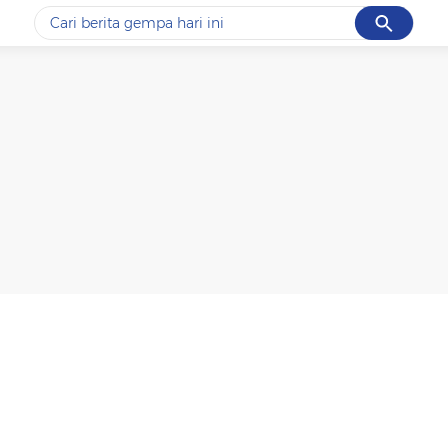
Cancel
Yang sedang ramai dicari
#1
data live draw sgp
#2
gempa hari ini
#3
prabowo
#4
iran
#5
demo
Promoted
Terakhir yang dicari
Loading...