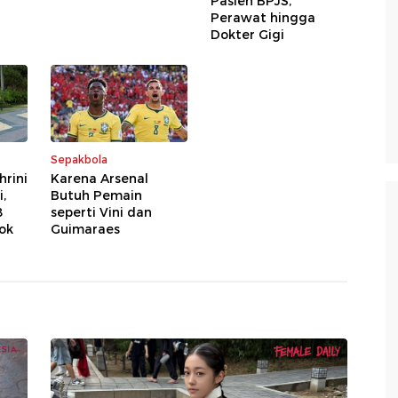
Pasien BPJS,
Perawat hingga
Dokter Gigi
Sepakbola
rini
Karena Arsenal
,
Butuh Pemain
8
seperti Vini dan
fok
Guimaraes