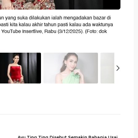
un yang suka dilakukan ialah mengadakan bazar di
sti kita kalau akhir tahun pasti kalau ada waktunya
di YouTube Insertlive, Rabu (3/12/2025). (Foto: dok
Ayu Ting Ting Disebut Semakin Bahagia Usai