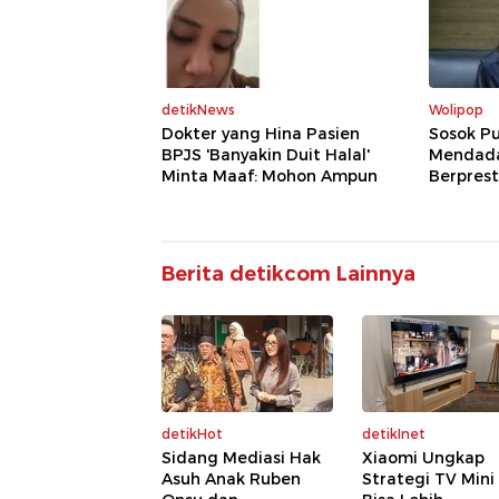
detikNews
Wolipop
Dokter yang Hina Pasien
Sosok Pu
BPJS 'Banyakin Duit Halal'
Mendadak
Minta Maaf: Mohon Ampun
Berprest
Berita detikcom Lainnya
detikHot
detikInet
Sidang Mediasi Hak
Xiaomi Ungkap
Asuh Anak Ruben
Strategi TV Mini