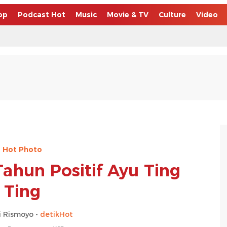
op
Podcast Hot
Music
Movie & TV
Culture
Video
Hot Photo
Tahun Positif Ayu Ting
Ting
 Rismoyo -
detikHot