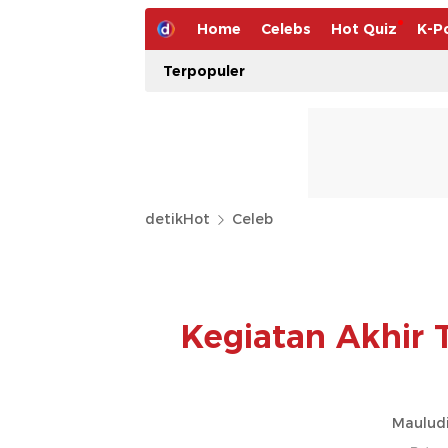
Home
Celebs
Hot Quiz
K-P
Terpopuler
detikHot
Celeb
Kegiatan Akhir 
Mauludi