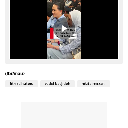
(fbr/mau)
fitri salhuteru
vadel badjideh
nikita mirzani