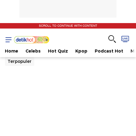
SCROLL TO CONTINUE WITH CONTENT
Home
Celebs
Hot Quiz
Kpop
Podcast Hot
Mu
Terpopuler