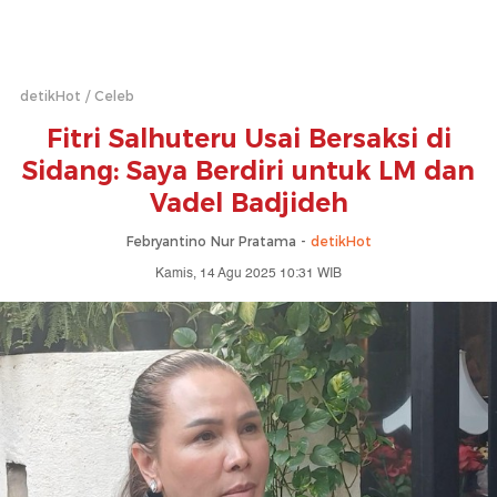
detikHot
Celeb
Fitri Salhuteru Usai Bersaksi di
Sidang: Saya Berdiri untuk LM dan
Vadel Badjideh
Febryantino Nur Pratama -
detikHot
Kamis, 14 Agu 2025 10:31 WIB