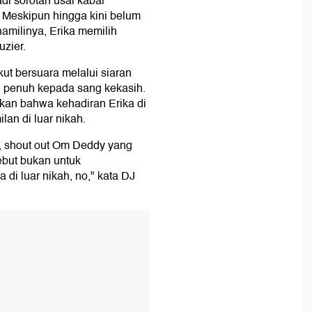
adi sorotan usai kabar
. Meskipun hingga kini belum
amilinya, Erika memilih
uzier.
kut bersuara melalui siaran
 penuh kepada sang kekasih.
an bahwa kehadiran Erika di
an di luar nikah.
r, shout out Om Deddy yang
sebut bukan untuk
di luar nikah, no," kata DJ