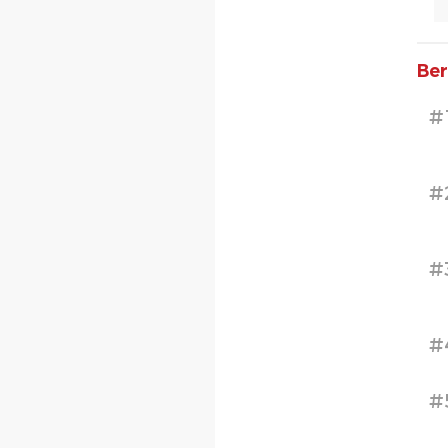
Ber
#
#
#
#
#