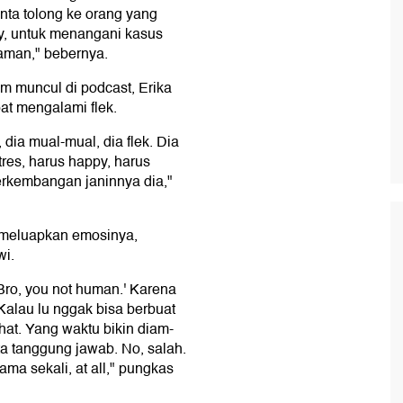
nta tolong ke orang yang
y, untuk menangani kasus
caman," bebernya.
 muncul di podcast, Erika
at mengalami flek.
ia mual-mual, dia flek. Dia
tres, harus happy, harus
erkembangan janinnya dia,"
 meluapkan emosinya,
wi.
ro, you not human.' Karena
Kalau lu nggak bisa berbuat
hat. Yang waktu bikin diam-
ta tanggung jawab. No, salah.
ma sekali, at all," pungkas