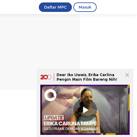
Daftar MPC
Masuk
Dear Iko Uwais, Erika Carlina
Pengin Main Film Bareng Nih!