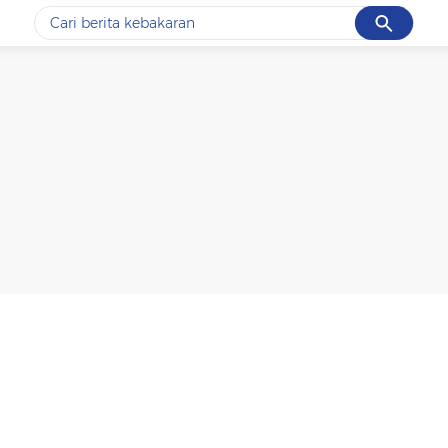
Cancel
Yang sedang ramai dicari
#1
data live draw sgp
#2
k-talk
#3
kebakaran
#4
prabowo
#5
gempa hari ini
Promoted
Terakhir yang dicari
Loading...