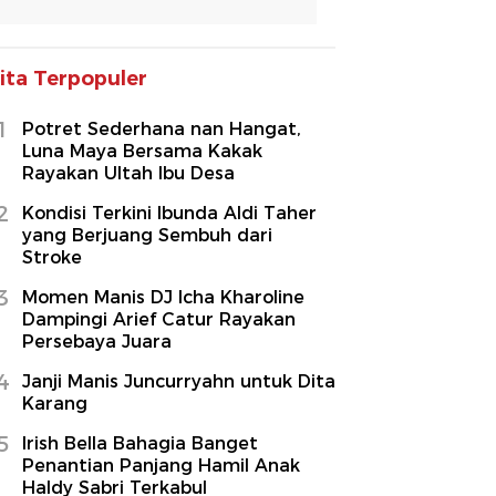
ita Terpopuler
1
Potret Sederhana nan Hangat,
Luna Maya Bersama Kakak
Rayakan Ultah Ibu Desa
2
Kondisi Terkini Ibunda Aldi Taher
yang Berjuang Sembuh dari
Stroke
3
Momen Manis DJ Icha Kharoline
Dampingi Arief Catur Rayakan
Persebaya Juara
4
Janji Manis Juncurryahn untuk Dita
Karang
5
Irish Bella Bahagia Banget
Penantian Panjang Hamil Anak
Haldy Sabri Terkabul