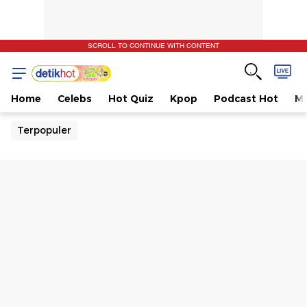
SCROLL TO CONTINUE WITH CONTENT
Home
Celebs
Hot Quiz
Kpop
Podcast Hot
Mu
Terpopuler