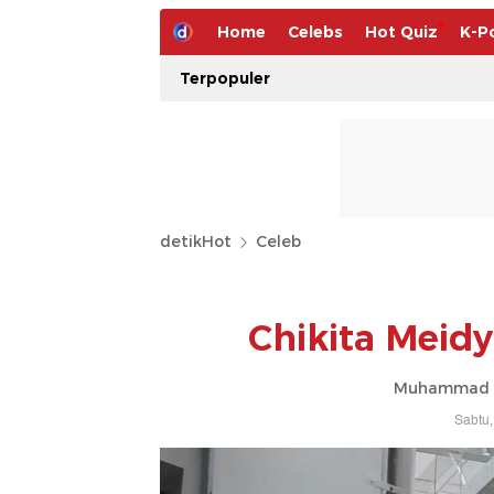
Home
Celebs
Hot Quiz
K-P
Terpopuler
detikHot
Celeb
Chikita Meid
Muhammad Ah
Sabtu,