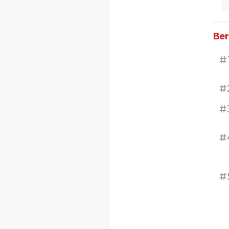
Ber
#
#
#
#
#