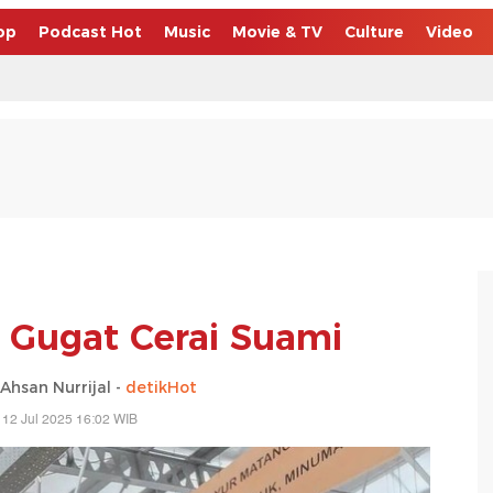
op
Podcast Hot
Music
Movie & TV
Culture
Video
y Gugat Cerai Suami
san Nurrijal -
detikHot
 12 Jul 2025 16:02 WIB