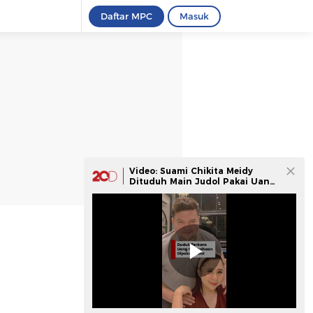
Daftar MPC
Masuk
Video: Suami Chikita Meidy
Dituduh Main Judol Pakai Uang
Perusahaan