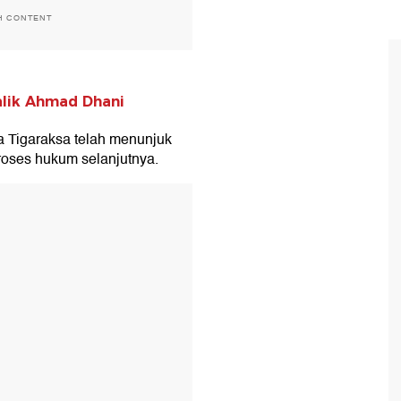
H CONTENT
alik Ahmad Dhani
a Tigaraksa telah menunjuk
roses hukum selanjutnya.
T