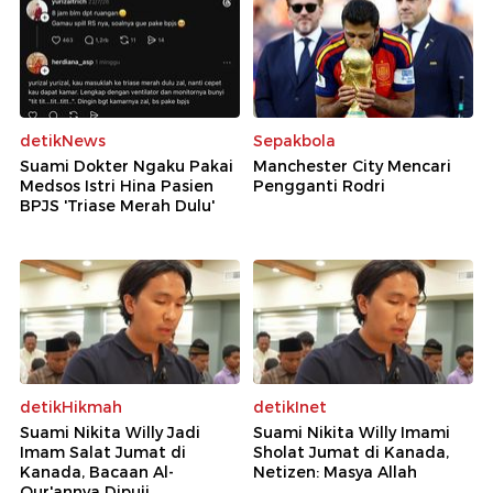
detikNews
Sepakbola
Suami Dokter Ngaku Pakai
Manchester City Mencari
Medsos Istri Hina Pasien
Pengganti Rodri
BPJS 'Triase Merah Dulu'
detikHikmah
detikInet
Suami Nikita Willy Jadi
Suami Nikita Willy Imami
Imam Salat Jumat di
Sholat Jumat di Kanada,
Kanada, Bacaan Al-
Netizen: Masya Allah
Qur'annya Dipuji