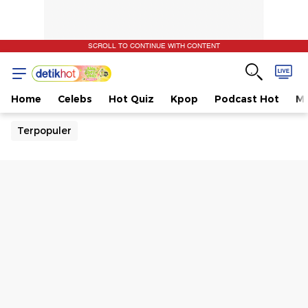
SCROLL TO CONTINUE WITH CONTENT
Home
Celebs
Hot Quiz
Kpop
Podcast Hot
Mu
Terpopuler