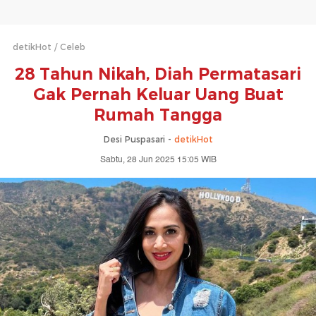
detikHot
Celeb
28 Tahun Nikah, Diah Permatasari
Gak Pernah Keluar Uang Buat
Rumah Tangga
Desi Puspasari -
detikHot
Sabtu, 28 Jun 2025 15:05 WIB