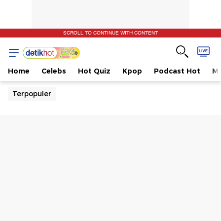
SCROLL TO CONTINUE WITH CONTENT
Home
Celebs
Hot Quiz
Kpop
Podcast Hot
Mu
Terpopuler