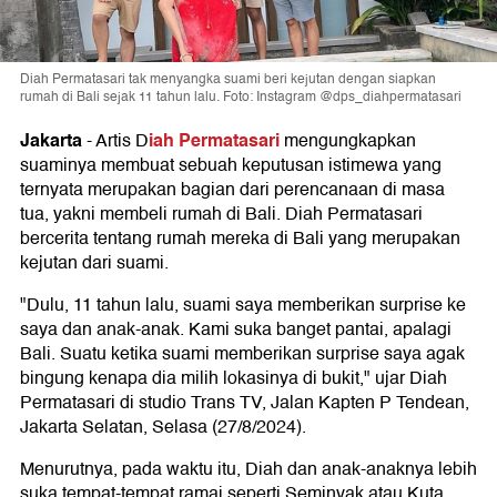
Diah Permatasari tak menyangka suami beri kejutan dengan siapkan
rumah di Bali sejak 11 tahun lalu. Foto: Instagram @dps_diahpermatasari
Jakarta
iah Permatasari
-
Artis D
mengungkapkan
suaminya membuat sebuah keputusan istimewa yang
ternyata merupakan bagian dari perencanaan di masa
tua, yakni membeli rumah di Bali. Diah Permatasari
bercerita tentang rumah mereka di Bali yang merupakan
kejutan dari suami.
"Dulu, 11 tahun lalu, suami saya memberikan surprise ke
saya dan anak-anak. Kami suka banget pantai, apalagi
Bali. Suatu ketika suami memberikan surprise saya agak
bingung kenapa dia milih lokasinya di bukit," ujar Diah
Permatasari di studio Trans TV, Jalan Kapten P Tendean,
Jakarta Selatan, Selasa (27/8/2024).
Menurutnya, pada waktu itu, Diah dan anak-anaknya lebih
suka tempat-tempat ramai seperti Seminyak atau Kuta.