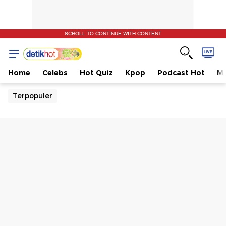
SCROLL TO CONTINUE WITH CONTENT
Home
Celebs
Hot Quiz
Kpop
Podcast Hot
Mu
Terpopuler