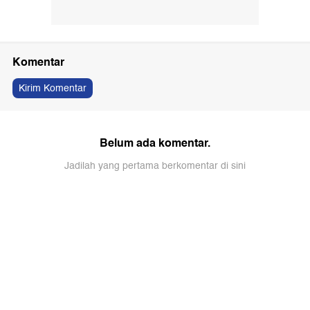
(wes/pus)
tora sudiro
tora sudiro jadi kakek
cucu tora sudiro
kanoadria adenang lubis
azzahra nabila sudiro
mieke amalia