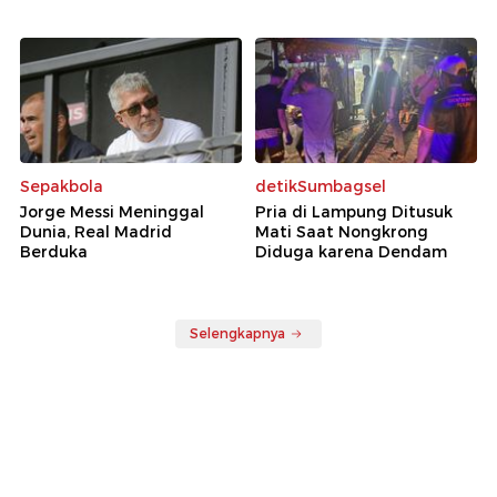
Rekomendasi
detikBali
detikSulsel
Karier dr Beni di RSUD
Kronologi Anggota KKB
Ruteng Berakhir Seusai
DPO Pembunuh WNA