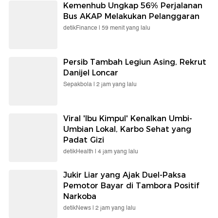
Berita detikcom Lainnya
Asal Muasal Kobaran Api yang
Hanguskan Ratusan Hektare Lahan
di Bromo