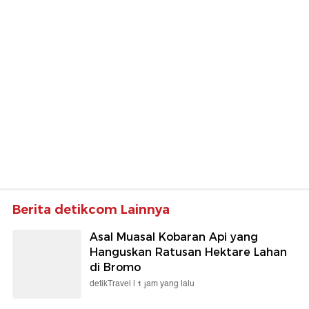
Komen 'Ruang Jenazah
Terkapar Ditembak Polisi di
Kosong'
Mimika
Sepakbola
detikSumbagsel
Jorge Messi Meninggal
Pria di Lampung Ditusuk
Dunia, Real Madrid
Mati Saat Nongkrong
Berduka
Diduga karena Dendam
Selengkapnya