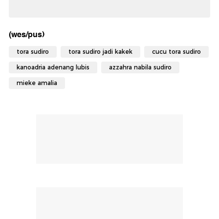
didengar detak jantung anaknya itu. Wah itu senang
banget gue," lanjutnya lagi.
Pernikahan Azzahra Nabila Sudiro dengan Muhammad
Ivan Lubis berlangsung pada Minggu, 25 Agustus 2024.
Pernikahan tersebut digelar di Mega Kuningan, Jakarta,
dan dihadiri oleh keluarga serta orang-orang terdekat.
Baca juga:
Tora Sudiro Girang Bakal Jadi Kakek, Rajin
Nge-Gym Biar Kuat Gendong Cucu
Video: Momen Kebahagiaan Tora Sudiro
Jadi Kakek