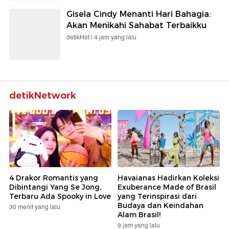
detikTravel |
1 jam yang lalu
Kemenhub Ungkap 56% Perjalanan
Bus AKAP Melakukan Pelanggaran
detikFinance |
59 menit yang lalu
Persib Tambah Legiun Asing, Rekrut
Danijel Loncar
Sepakbola |
2 jam yang lalu
Viral 'Ibu Kimpul' Kenalkan Umbi-
Umbian Lokal, Karbo Sehat yang
Padat Gizi
detikHealth |
4 jam yang lalu
Jukir Liar yang Ajak Duel-Paksa
Pemotor Bayar di Tambora Positif
Narkoba