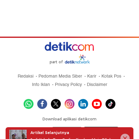
#2
Bukan Sekadar Liburan, Indra Priawan Jalani
Safari Dakwah Keliling Kanada
#3
Fangfang Tak Persoalkan Vicky Prasetyo
Nikah Lagi, Asal Penuhi Kewajiban ke Anak
#4
Gisela Cindy Menanti Hari Bahagia: Akan
Menikahi Sahabat Terbaikku
#5
Daus Mini Laporkan Akun Dayus Mini, Kena
Body Shaming hingga Gift Live Menurun
Lihat Selengkapnya
Artikel Selanjutnya