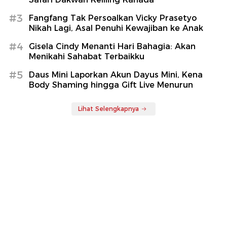
Alam Brasil!
9 jam yang lalu
Cara Membuat Cakwe
Desain Ampli Gitar Jadul Ini
Goreng Renyah dan
Dikemas Jadi Speaker, Kok
Mengembang, Resep
Bisa Tetap Kekinian?
Mudah Anti Gagal
54 menit yang lalu
20 menit yang lalu
Berita Terpopuler
#1
Aldi Taher Jual Rumah, Ngaku Masih Kurang
Rp1 Miliar