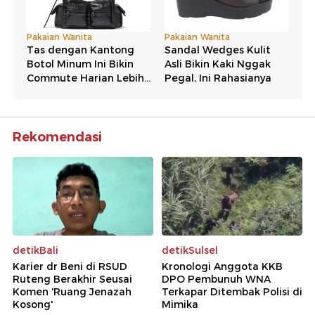
Tora Sudiro Girang Banget Dapat Giliran Ketemu
Cucu
Selamat! Zaskia Sungkar Hamil Kedua
Ricky Perdana Ungkap Anak Patah Tulang Tangan
Usai Jatuh dari Lantai Dua