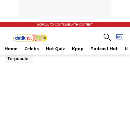
SCROLL TO CONTINUE WITH CONTENT
Home
Celebs
Hot Quiz
Kpop
Podcast Hot
Mu
Terpopuler