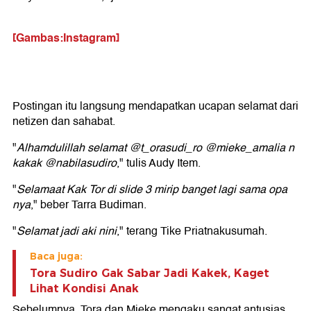
"21 Juni 2025.. Penantian selama 9 bulan ini akhirnya
datang juga.. Air mata haru bahagia benar terasa sekali
hari ini.. Telah lahir anak pertama dari kaka @nabilasudiro
& bang @muhammadivann , cucu pertama kami, cicit
pertama "KANOADRIA ADENANG LUBIS" pada jam