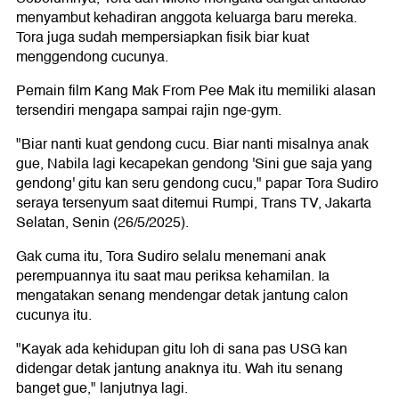
05.53 - BB 3.080 kg Panjang 48,5 cm.. Alhamdulillah..
Welcome to the world, baby Noa! We love you from the
very first moment..," jelas Mieke Amalia.
Postingan itu langsung mendapatkan ucapan selamat dari
netizen dan sahabat.
"
Alhamdulillah selamat @t_orasudi_ro @mieke_amalia n
kakak @nabilasudiro
," tulis Audy Item.
"
Selamaat Kak Tor di slide 3 mirip banget lagi sama opa
nya
," beber Tarra Budiman.
"
Selamat jadi aki nini
," terang Tike Priatnakusumah.
Baca juga:
Tora Sudiro Gak Sabar Jadi Kakek, Kaget