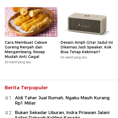
detikNews |
2 jam yang lalu
Gisela Cindy Menanti Hari Bahagia:
Akan Menikahi Sahabat Terbaikku
detikHot |
4 jam yang lalu
detikNetwork
4 Drakor Romantis yang
Havaianas Hadirkan Koleksi
Dibintangi Yang Se Jong,
Exuberance Made of Brasil
Terbaru Ada Spooky in Love
yang Terinspirasi dari
Budaya dan Keindahan
30 menit yang lalu