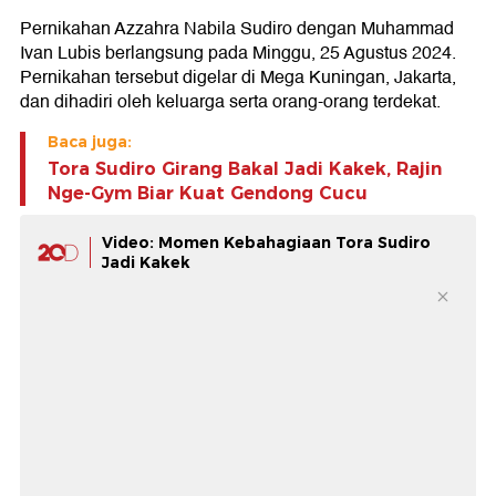
Lihat Kondisi Anak
Sebelumnya, Tora dan Mieke mengaku sangat antusias
menyambut kehadiran anggota keluarga baru mereka.
Tora juga sudah mempersiapkan fisik biar kuat
menggendong cucunya.
Pemain film Kang Mak From Pee Mak itu memiliki alasan
tersendiri mengapa sampai rajin nge-gym.
"Biar nanti kuat gendong cucu. Biar nanti misalnya anak
gue, Nabila lagi kecapekan gendong 'Sini gue saja yang
gendong' gitu kan seru gendong cucu," papar Tora Sudiro
seraya tersenyum saat ditemui Rumpi, Trans TV, Jakarta
Selatan, Senin (26/5/2025).
Gak cuma itu, Tora Sudiro selalu menemani anak
perempuannya itu saat mau periksa kehamilan. Ia
mengatakan senang mendengar detak jantung calon
cucunya itu.
"Kayak ada kehidupan gitu loh di sana pas USG kan