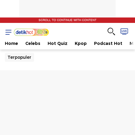
SCROLL TO CONTINUE WITH CONTENT
Home
Celebs
Hot Quiz
Kpop
Podcast Hot
Mu
Terpopuler