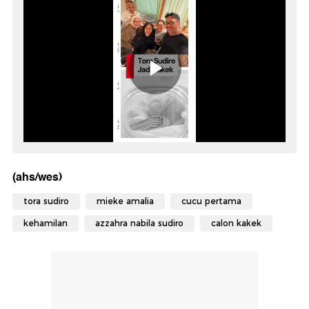
(ahs/wes)
tora sudiro
mieke amalia
cucu pertama
kehamilan
azzahra nabila sudiro
calon kakek