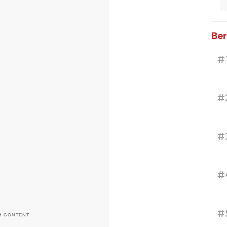
Ber
#
#
#
#
#
H CONTENT