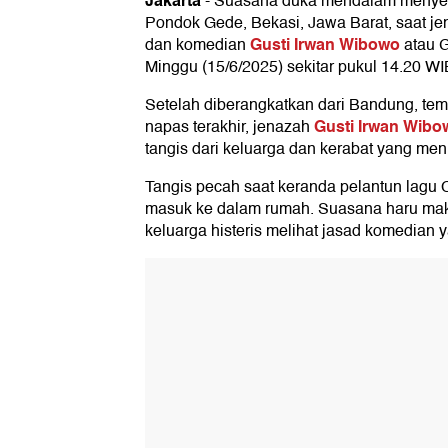
Jakarta
-
Suasana duka mendalam menyeli
Pondok Gede, Bekasi, Jawa Barat, saat jen
Gusti Irwan Wibowo
dan komedian
atau G
Minggu (15/6/2025) sekitar pukul 14.20 WI
Setelah diberangkatkan dari Bandung, t
Gusti Irwan Wibo
napas terakhir, jenazah
tangis dari keluarga dan kerabat yang me
Tangis pecah saat keranda pelantun lagu 
masuk ke dalam rumah. Suasana haru maki
keluarga histeris melihat jasad komedian y