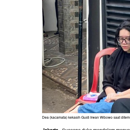
Dea (kacamata) kekasih Gusti Irwan Wibowo saat ditemui