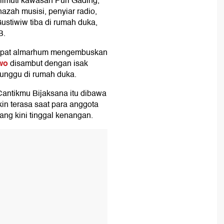
muti kawasan Puri Gading,
azah musisi, penyiar radio,
ustiwiw tiba di rumah duka,
B.
empat almarhum mengembuskan
wo
disambut dengan isak
nunggu di rumah duka.
Cantikmu Bijaksana itu dibawa
n terasa saat para anggota
ang kini tinggal kenangan.