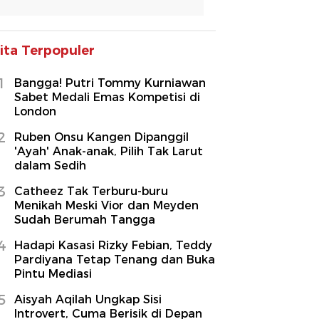
ita Terpopuler
1
Bangga! Putri Tommy Kurniawan
Sabet Medali Emas Kompetisi di
London
2
Ruben Onsu Kangen Dipanggil
'Ayah' Anak-anak, Pilih Tak Larut
dalam Sedih
3
Catheez Tak Terburu-buru
Menikah Meski Vior dan Meyden
Sudah Berumah Tangga
4
Hadapi Kasasi Rizky Febian, Teddy
Pardiyana Tetap Tenang dan Buka
Pintu Mediasi
5
Aisyah Aqilah Ungkap Sisi
Introvert, Cuma Berisik di Depan