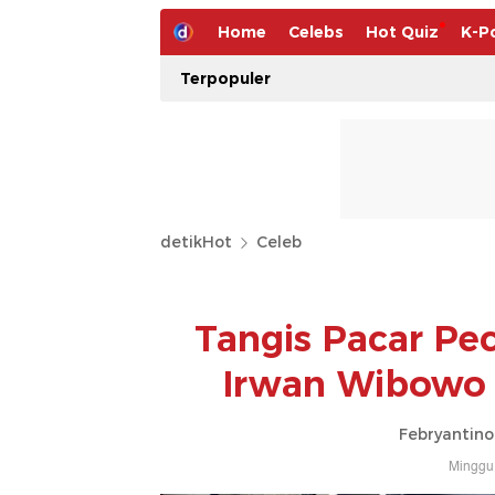
Home
Celebs
Hot Quiz
K-P
Terpopuler
detikHot
Celeb
Tangis Pacar Pe
Irwan Wibowo 
Febryantino
Minggu,