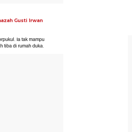
nazah Gusti Irwan
erpukul. Ia tak mampu
 tiba di rumah duka.
T