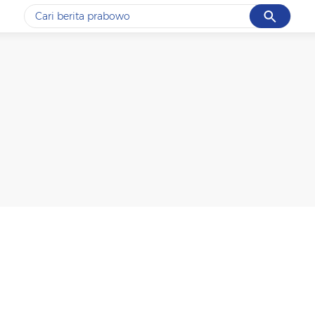
Cancel
Yang sedang ramai dicari
#1
data live draw sgp
#2
kebakaran
#3
prabowo
#4
iran
#5
gempa hari ini
Promoted
Terakhir yang dicari
Loading...