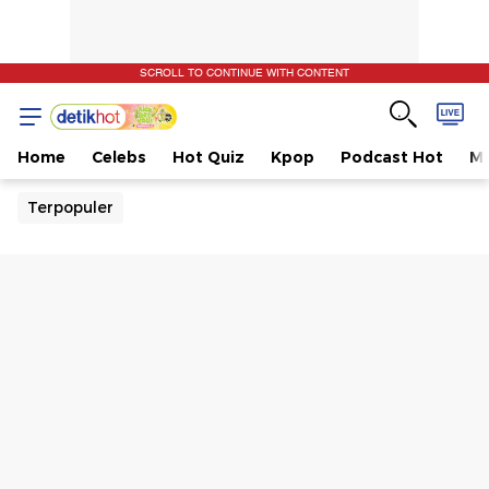
SCROLL TO CONTINUE WITH CONTENT
Home
Celebs
Hot Quiz
Kpop
Podcast Hot
Mu
Terpopuler