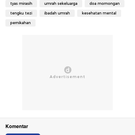
tyas mirasih
umrah sekeluarga
doa momongan
tengku tezi
ibadah umrah
kesehatan mental
pernikahan
Komentar