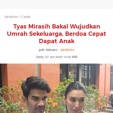
detikHot
Celeb
Tyas Mirasih Bakal Wujudkan
Umrah Sekeluarga, Berdoa Cepat
Dapat Anak
prih febriani -
detikHot
Sabtu, 07 Jun 2025 14:02 WIB