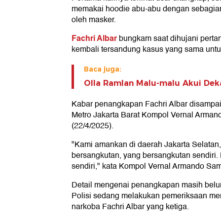
memakai hoodie abu-abu dengan sebagian 
oleh masker.
Fachri Albar
bungkam saat dihujani pert
kembali tersandung kasus yang sama untuk
Baca juga:
Olla Ramlan Malu-malu Akui Deka
Kabar penangkapan Fachri Albar disampa
Metro Jakarta Barat Kompol Vernal Arma
(22/4/2025).
"Kami amankan di daerah Jakarta Selatan
bersangkutan, yang bersangkutan sendir
sendiri," kata Kompol Vernal Armando S
Detail mengenai penangkapan masih belum d
Polisi sedang melakukan pemeriksaan m
narkoba Fachri Albar yang ketiga.