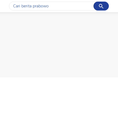
Cancel
Yang sedang ramai dicari
#1
data live draw sgp
#2
iran
#3
senjata
#4
prabowo
#5
gempa hari ini
Promoted
Terakhir yang dicari
Loading...