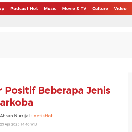
op
Podcast Hot
Music
Movie & TV
Culture
Video
r Positif Beberapa Jenis
arkoba
san Nurrijal -
detikHot
23 Apr 2025 14:40 WIB