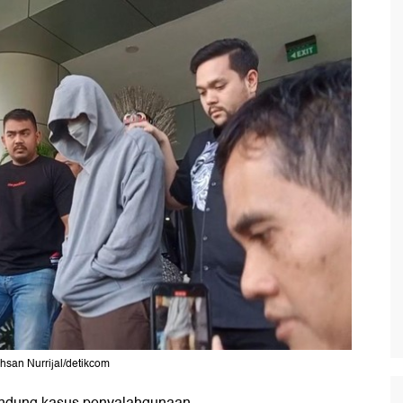
Ahsan Nurrijal/detikcom