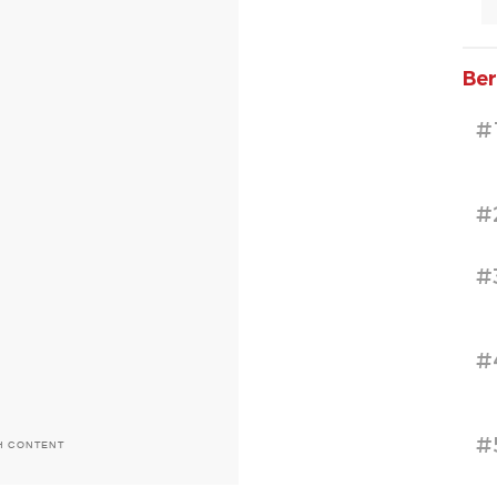
Ber
#
#
#
#
#
H CONTENT