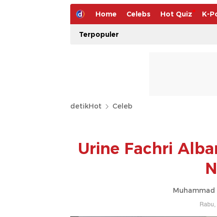
Home
Celebs
Hot Quiz
K-P
Terpopuler
detikHot
Celeb
Urine Fachri Alba
N
Muhammad Ah
Rabu, 