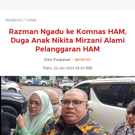
detikHot
Celeb
Razman Ngadu ke Komnas HAM,
Duga Anak Nikita Mirzani Alami
Pelanggaran HAM
Desi Puspasari -
detikHot
Rabu, 22 Jan 2025 08:03 WIB