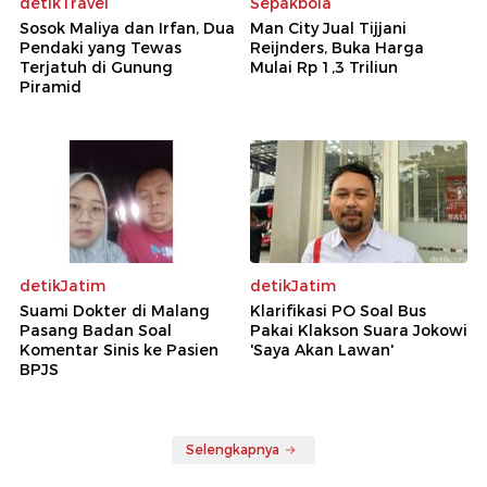
detikTravel
Sepakbola
Sosok Maliya dan Irfan, Dua
Man City Jual Tijjani
Pendaki yang Tewas
Reijnders, Buka Harga
Terjatuh di Gunung
Mulai Rp 1,3 Triliun
Piramid
detikJatim
detikJatim
Suami Dokter di Malang
Klarifikasi PO Soal Bus
Pasang Badan Soal
Pakai Klakson Suara Jokowi
Komentar Sinis ke Pasien
'Saya Akan Lawan'
BPJS
Selengkapnya