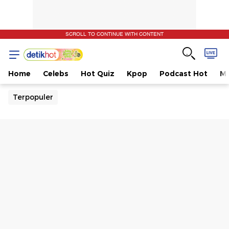
SCROLL TO CONTINUE WITH CONTENT
Home
Celebs
Hot Quiz
Kpop
Podcast Hot
Mu
Terpopuler