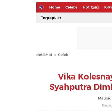
Home
Celebs
Hot Quiz
K-P
Terpopuler
detikHot
Celeb
Vika Kolesnay
Syahputra Dimi
Mauludi
Kamis,