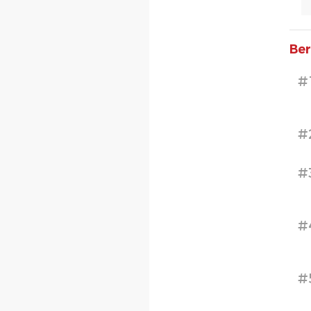
Ber
#
#
#
#
#