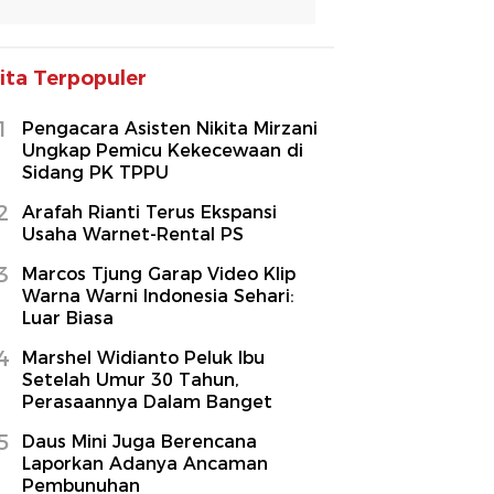
ita Terpopuler
1
Pengacara Asisten Nikita Mirzani
Ungkap Pemicu Kekecewaan di
Sidang PK TPPU
2
Arafah Rianti Terus Ekspansi
Usaha Warnet-Rental PS
3
Marcos Tjung Garap Video Klip
Warna Warni Indonesia Sehari:
Luar Biasa
4
Marshel Widianto Peluk Ibu
Setelah Umur 30 Tahun,
Perasaannya Dalam Banget
5
Daus Mini Juga Berencana
Laporkan Adanya Ancaman
Pembunuhan