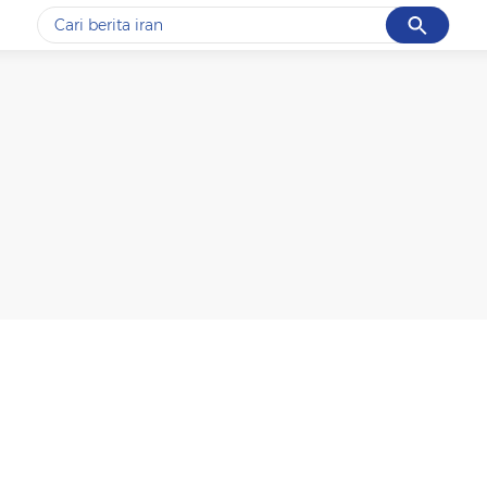
Cancel
Yang sedang ramai dicari
#1
data live draw sgp
#2
piala presiden 2026
#3
prabowo
#4
iran
#5
gempa hari ini
Promoted
Terakhir yang dicari
Loading...