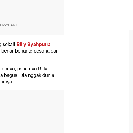
H CONTENT
Billy Syahputra
g sekali
a benar-benar terpesona dan
lonnya, pacarnya Billy
ya bagus. Dia nggak dunia
turnya.
T