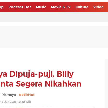
op
Podcast Hot
Music
Movie & TV
Culture
Video
a Dipuja-puji, Billy
nta Segera Nikahkan
 Rismoyo -
detikHot
 16 Jan 2025 12:32 WIB