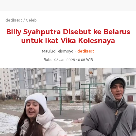
detikHot
Celeb
Billy Syahputra Disebut ke Belarus
untuk Ikat Vika Kolesnaya
Mauludi Rismoyo -
detikHot
Rabu, 08 Jan 2025 10:05 WIB