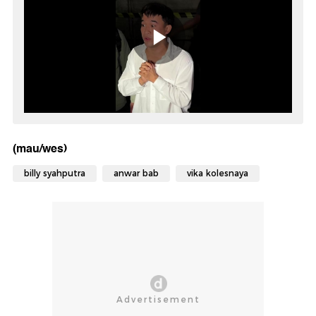
(mau/wes)
billy syahputra
anwar bab
vika kolesnaya