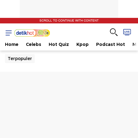
SCROLL TO CONTINUE WITH CONTENT
Home
Celebs
Hot Quiz
Kpop
Podcast Hot
Mu
Terpopuler