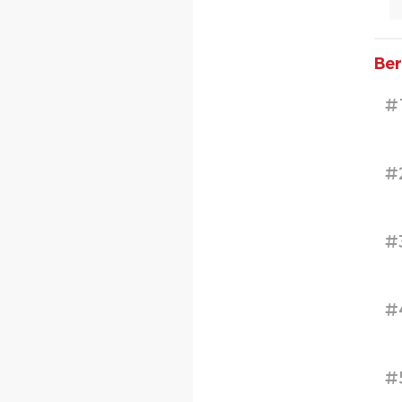
Ber
#
#
#
#
#