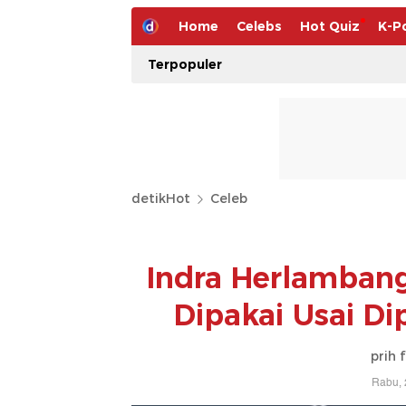
Home
Celebs
Hot Quiz
K-P
Terpopuler
detikHot
Celeb
Indra Herlambang
Dipakai Usai D
prih 
Rabu, 