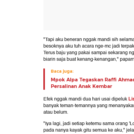
"Tapi aku beneran nggak mandi sih selama 
besoknya aku tuh acara nge-mc jadi terpa
Terus baju yang pakai sampai sekarang ngg
biarin saja buat kenang-kenangan," paparn
Baca juga:
Mpok Alpa Tegaskan Raffi Ahmad
Persalinan Anak Kembar
Li
Efek nggak mandi dua hari usai dipeluk
banyak teman-temannya yang menanyakan 
atau belum.
"Iya lagi, jadi setiap ketemu sama orang 'L
pada nanya kayak gitu semua ke aku," jel