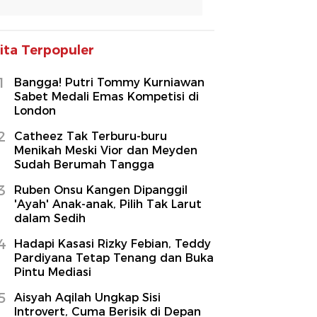
ita Terpopuler
1
Bangga! Putri Tommy Kurniawan
Sabet Medali Emas Kompetisi di
London
2
Catheez Tak Terburu-buru
Menikah Meski Vior dan Meyden
Sudah Berumah Tangga
3
Ruben Onsu Kangen Dipanggil
'Ayah' Anak-anak, Pilih Tak Larut
dalam Sedih
4
Hadapi Kasasi Rizky Febian, Teddy
Pardiyana Tetap Tenang dan Buka
Pintu Mediasi
5
Aisyah Aqilah Ungkap Sisi
Introvert, Cuma Berisik di Depan