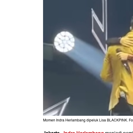
Momen Indra Herlambang dipeluk Lisa BLACKPINK. Fo