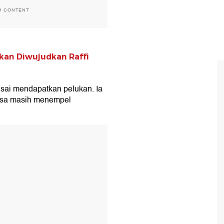
H CONTENT
an Diwujudkan Raffi
usai mendapatkan pelukan. Ia
Lisa masih menempel
T