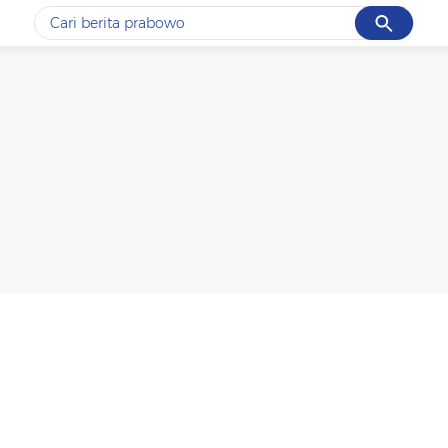
Cancel
Yang sedang ramai dicari
#1
data live draw sgp
#2
kebakaran
#3
prabowo
#4
iran
#5
gempa hari ini
Promoted
Terakhir yang dicari
Loading...