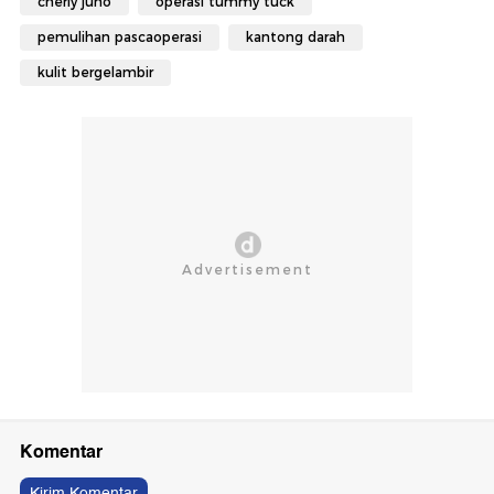
cherly juno
operasi tummy tuck
pemulihan pascaoperasi
kantong darah
kulit bergelambir
Komentar
Kirim Komentar