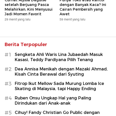
Curhat Alyssa Daguise
Punya Toko atau Kantor
setelah Berjuang Pasca
dengan Banyak Kaca? Ini
Melahirkan, Kini Menyusui
Cairan Pembersih yang
Jadi Momen Favorit
Awet
29 menit yang lalu
59 menit yang lalu
Berita Terpopuler
#1
Sengketa Ahli Waris Lina Jubaedah Masuk
Kasasi, Teddy Pardiyana Pilih Tenang
#2
Dea Annisa Menikah dengan Mazaki Ahmad,
Kisah Cinta Berawal dari Syuting
#3
Fitrop Ikut Mellow Sada Murung Lomba Ice
Skating di Malaysia, tapi Happy Ending
#4
Ruben Onsu Ungkap Hal yang Paling
Dirindukan dari Anak-anak
#5
Cihuy! Fandy Christian Go Public dengan