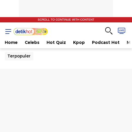
SCROLL TO CONTINUE WITH CONTENT
Home
Celebs
Hot Quiz
Kpop
Podcast Hot
Mu
Terpopuler