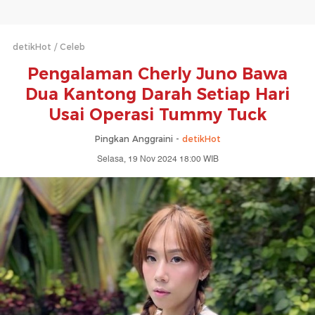
detikHot
Celeb
Pengalaman Cherly Juno Bawa
Dua Kantong Darah Setiap Hari
Usai Operasi Tummy Tuck
Pingkan Anggraini -
detikHot
Selasa, 19 Nov 2024 18:00 WIB