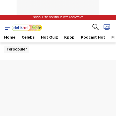
SCROLL TO CONTINUE WITH CONTENT
Home
Celebs
Hot Quiz
Kpop
Podcast Hot
Mu
Terpopuler