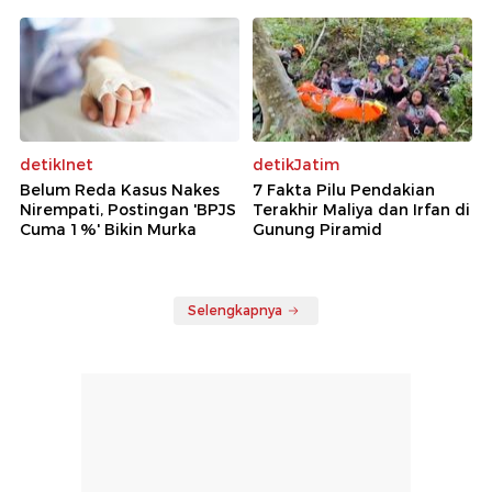
detikInet
detikJatim
Belum Reda Kasus Nakes
7 Fakta Pilu Pendakian
Nirempati, Postingan 'BPJS
Terakhir Maliya dan Irfan di
Cuma 1%' Bikin Murka
Gunung Piramid
Selengkapnya