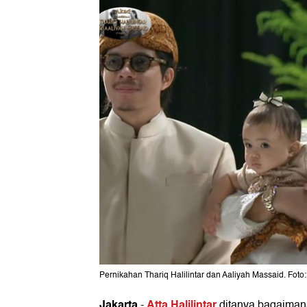
Pernikahan Thariq Halilintar dan Aaliyah Massaid. Foto
Jakarta
Atta Halilintar
-
ditanya bagaiman