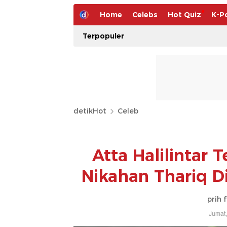
Home
Celebs
Hot Quiz
K-P
Terpopuler
detikHot
Celeb
Atta Halilintar
Nikahan Thariq D
prih 
Jumat,