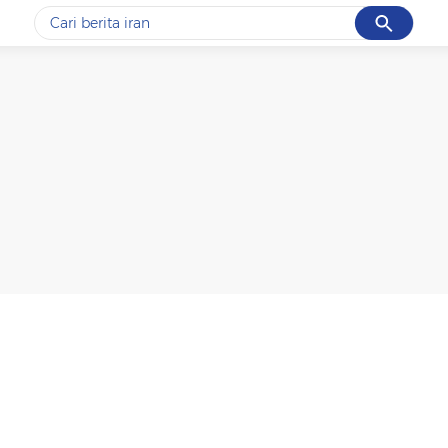
Cancel
Yang sedang ramai dicari
#1
gempa hari ini
#2
gempa
#3
iran
#4
demo
#5
prabowo
Promoted
Terakhir yang dicari
Loading...