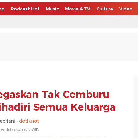
op
Podcast Hot
Music
Movie & TV
Culture
Video
 Tegaskan Tak Cemburu
ihadiri Semua Keluarga
febriani -
detikHot
 26 Jul 2024 11:37 WIB