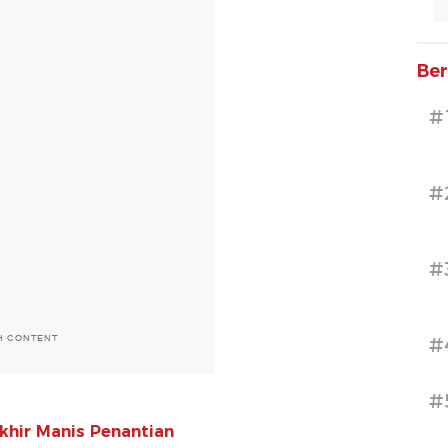
Ber
#
#
#
H CONTENT
#
#
Akhir Manis Penantian