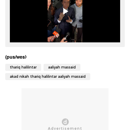
(pus/wes)
thariq halilintar
aaliyah massaid
akad nikah thariq halilintar aaliyah massaid