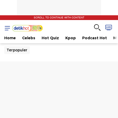
SCROLL TO CONTINUE WITH CONTENT
Home
Celebs
Hot Quiz
Kpop
Podcast Hot
Mu
Terpopuler