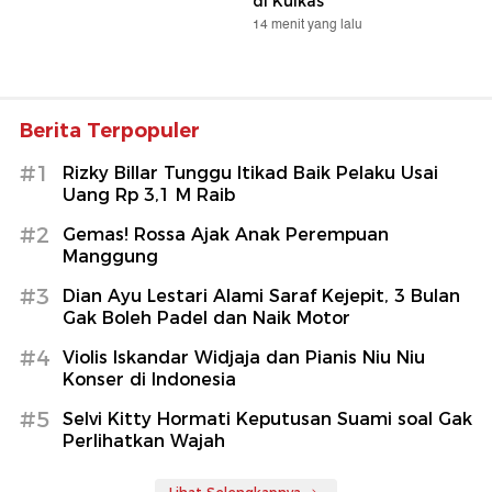
di Kulkas
14 menit yang lalu
Berita Terpopuler
#1
Rizky Billar Tunggu Itikad Baik Pelaku Usai
Uang Rp 3,1 M Raib
#2
Gemas! Rossa Ajak Anak Perempuan
Manggung
#3
Dian Ayu Lestari Alami Saraf Kejepit, 3 Bulan
Gak Boleh Padel dan Naik Motor
#4
Violis Iskandar Widjaja dan Pianis Niu Niu
Konser di Indonesia
#5
Selvi Kitty Hormati Keputusan Suami soal Gak
Perlihatkan Wajah