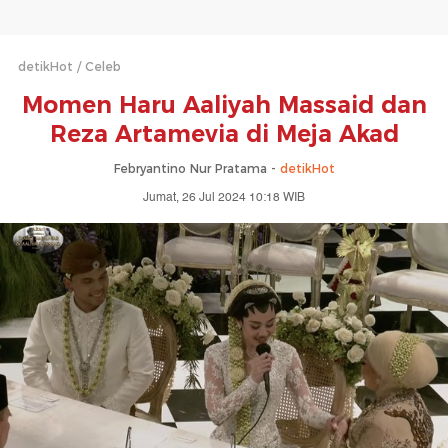
detikHot
Celeb
Momen Haru Aaliyah Massaid dan
Reza Artamevia di Meja Akad
Febryantino Nur Pratama -
detikHot
Jumat, 26 Jul 2024 10:18 WIB