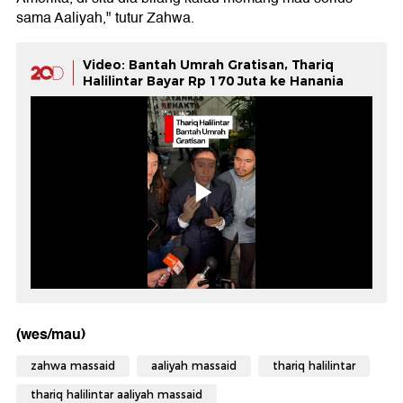
sama Aaliyah," tutur Zahwa.
Video: Bantah Umrah Gratisan, Thariq
Halilintar Bayar Rp 170 Juta ke Hanania
(wes/mau)
zahwa massaid
aaliyah massaid
thariq halilintar
thariq halilintar aaliyah massaid