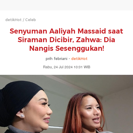
detikHot
Celeb
Senyuman Aaliyah Massaid saat
Siraman Dicibir, Zahwa: Dia
Nangis Sesenggukan!
prih febriani -
detikHot
Rabu, 24 Jul 2024 10:01 WIB