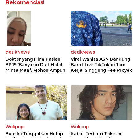
Rekomendasi
detikNews
detikNews
Dokter yang Hina Pasien
Viral Wanita ASN Bandung
BPJS 'Banyakin Duit Halal'
Barat Live TikTok di Jam
Minta Maaf: Mohon Ampun
Kerja, Singgung Fee Proyek
Wolipop
Wolipop
Bule Ini Tinggalkan Hidup
Kabar Terbaru Takeshi