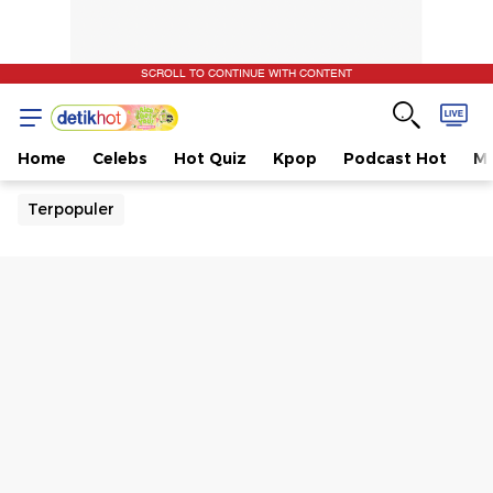
SCROLL TO CONTINUE WITH CONTENT
Home
Celebs
Hot Quiz
Kpop
Podcast Hot
Mu
Terpopuler