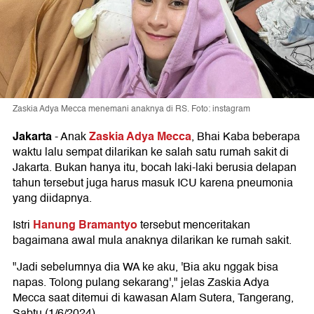
Zaskia Adya Mecca menemani anaknya di RS. Foto: instagram
Jakarta
Zaskia Adya Mecca
-
Anak
, Bhai Kaba beberapa
waktu lalu sempat dilarikan ke salah satu rumah sakit di
Jakarta. Bukan hanya itu, bocah laki-laki berusia delapan
tahun tersebut juga harus masuk ICU karena pneumonia
yang diidapnya.
Hanung Bramantyo
Istri
tersebut menceritakan
bagaimana awal mula anaknya dilarikan ke rumah sakit.
"Jadi sebelumnya dia WA ke aku, 'Bia aku nggak bisa
napas. Tolong pulang sekarang'," jelas Zaskia Adya
Mecca saat ditemui di kawasan Alam Sutera, Tangerang,
Sabtu (1/6/2024).