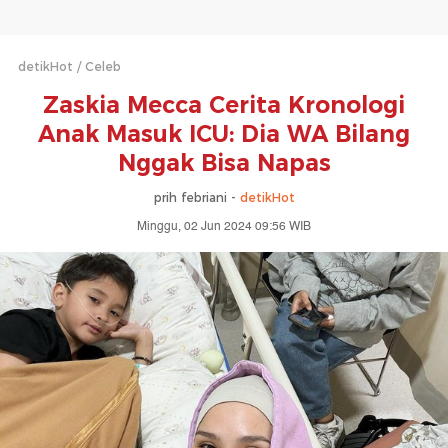
detikHot
Celeb
Zaskia Mecca Cerita Kronologi
Anak Masuk ICU: Dia WA Bilang
Nggak Bisa Napas
prih febriani -
detikHot
Minggu, 02 Jun 2024 09:56 WIB