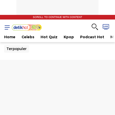
SCROLL TO CONTINUE WITH CONTENT
Home
Celebs
Hot Quiz
Kpop
Podcast Hot
Mu
Terpopuler