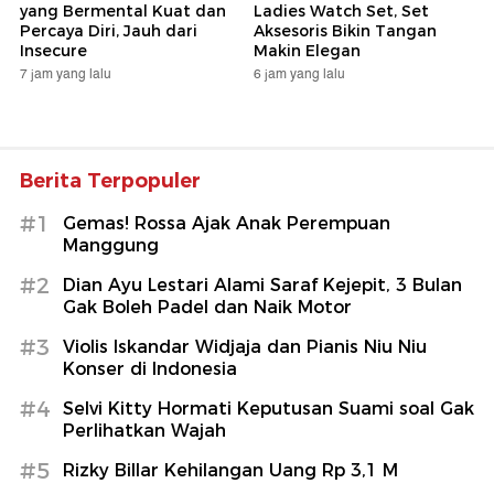
yang Bermental Kuat dan
Ladies Watch Set, Set
Percaya Diri, Jauh dari
Aksesoris Bikin Tangan
Insecure
Makin Elegan
7 jam yang lalu
6 jam yang lalu
Berita Terpopuler
#1
Gemas! Rossa Ajak Anak Perempuan
Manggung
#2
Dian Ayu Lestari Alami Saraf Kejepit, 3 Bulan
Gak Boleh Padel dan Naik Motor
#3
Violis Iskandar Widjaja dan Pianis Niu Niu
Konser di Indonesia
#4
Selvi Kitty Hormati Keputusan Suami soal Gak
Perlihatkan Wajah
#5
Rizky Billar Kehilangan Uang Rp 3,1 M