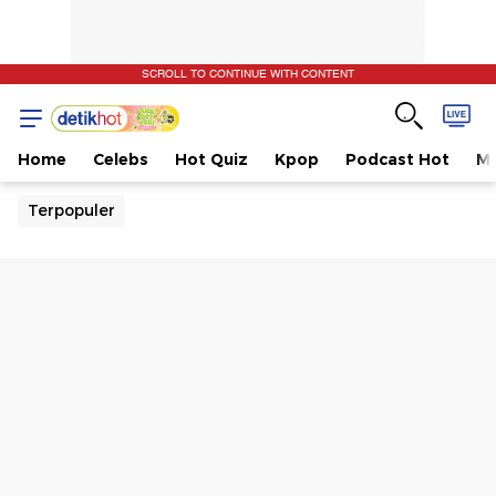
SCROLL TO CONTINUE WITH CONTENT
Home
Celebs
Hot Quiz
Kpop
Podcast Hot
Mu
Terpopuler