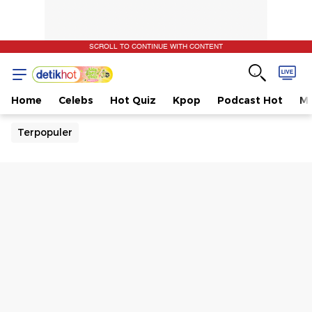
SCROLL TO CONTINUE WITH CONTENT
Home
Celebs
Hot Quiz
Kpop
Podcast Hot
Mu
Terpopuler