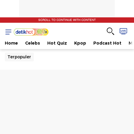
SCROLL TO CONTINUE WITH CONTENT
Home
Celebs
Hot Quiz
Kpop
Podcast Hot
Mu
Terpopuler