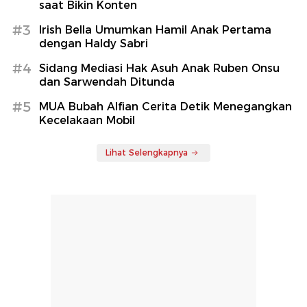
saat Bikin Konten
#3
Irish Bella Umumkan Hamil Anak Pertama
dengan Haldy Sabri
#4
Sidang Mediasi Hak Asuh Anak Ruben Onsu
dan Sarwendah Ditunda
#5
MUA Bubah Alfian Cerita Detik Menegangkan
Kecelakaan Mobil
Lihat Selengkapnya