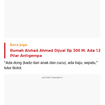
Baca juga:
Rumah Alshad Ahmad Dijual Rp 300 M, Ada 12
Pilar Antigempa
"Ada dong (kado dari anak dan cucu), ada baju, sepatu,"
tutur Bolot.
ADVERTISEMENT