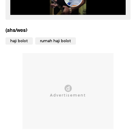
(ahs/wes)
haji bolot
rumah haji bolot