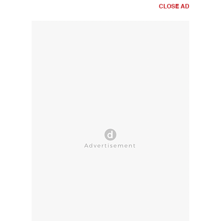
CLOSE AD