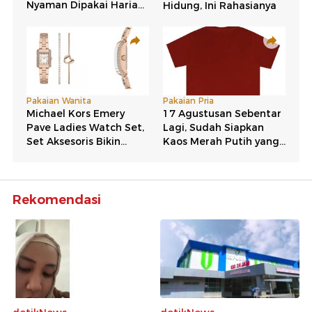
Rekomendasi