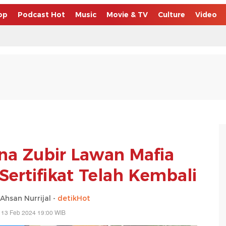
op
Podcast Hot
Music
Movie & TV
Culture
Video
ina Zubir Lawan Mafia
Sertifikat Telah Kembali
san Nurrijal -
detikHot
 13 Feb 2024 19:00 WIB