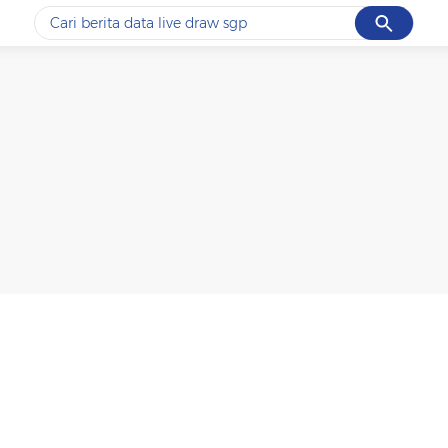
Cancel
Yang sedang ramai dicari
#1
motogp
#2
moto3
#3
bromo
#4
iran
#5
data live draw sgp
Promoted
Terakhir yang dicari
Loading...