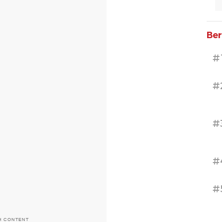
Ber
#
#
#
#
#
H CONTENT