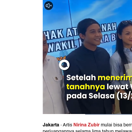
Jakarta
Nirina Zubir
-
Artis
mulai bisa ber
perjuangannya selama lima tahun melawa