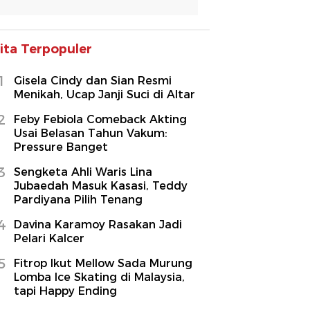
ita Terpopuler
1
Gisela Cindy dan Sian Resmi
Menikah, Ucap Janji Suci di Altar
2
Feby Febiola Comeback Akting
Usai Belasan Tahun Vakum:
Pressure Banget
3
Sengketa Ahli Waris Lina
Jubaedah Masuk Kasasi, Teddy
Pardiyana Pilih Tenang
4
Davina Karamoy Rasakan Jadi
Pelari Kalcer
5
Fitrop Ikut Mellow Sada Murung
Lomba Ice Skating di Malaysia,
tapi Happy Ending