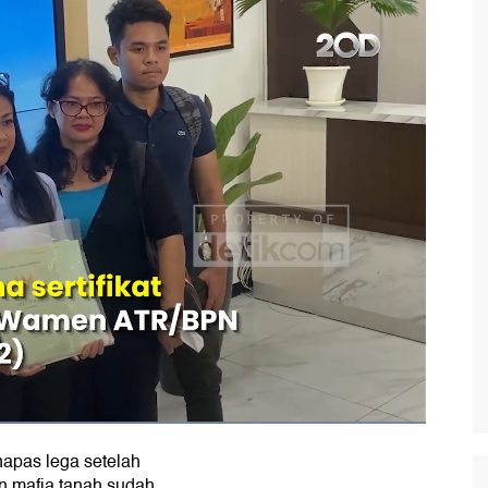
napas lega setelah
n mafia tanah sudah