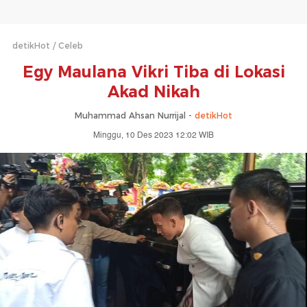
detikHot
Celeb
Egy Maulana Vikri Tiba di Lokasi
Akad Nikah
Muhammad Ahsan Nurrijal -
detikHot
Minggu, 10 Des 2023 12:02 WIB