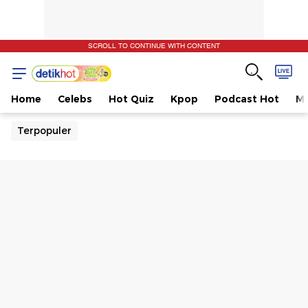
SCROLL TO CONTINUE WITH CONTENT
Home
Celebs
Hot Quiz
Kpop
Podcast Hot
Mu
Terpopuler