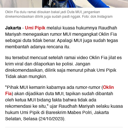
Oklin Fia dulu ramai diisukan bakal jadi Duta MUI, jangankan
direkemondasikan dilirik juga sudah pasti nggak. Foto: dok Instagram
Jakarta
Umi Pipik
-
melalui kuasa hukumnya Raudhah
Mariyah menegaskan rumor MUI mengangkat Oklin Fia
sebagai duta tidak benar. Apalagi MUI juga sudah tegas
membantah adanya rencana itu.
Isu tersebut mencuat setelah ramai video Oklin Fia jilat es
krim viral dan dilaporkan ke polisi. Jangan
direkomendasikan, dilirik saja menurut pihak Umi Pipik
Tidak akan mungkin.
Oklin
"Pihak MUI kemarin kabarnya ada rumor-rumor (
Fia
) akan dijadikan duta MUI, tapikan sudah dibantah
oleh ketua MUI bidang fakta bahwa tidak ada
rekomendasi ke situ," ujar Raudhah Mariyah selaku kuasa
hukum Umi Pipik di Bareskrim Mabes Polri, Jakarta
Selatan, Selasa (24/10/2023).