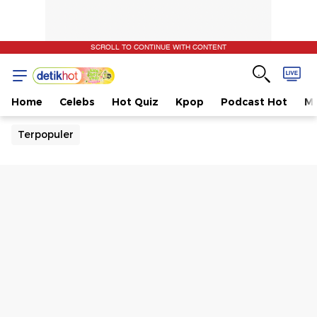
SCROLL TO CONTINUE WITH CONTENT
Home
Celebs
Hot Quiz
Kpop
Podcast Hot
Mu
Terpopuler