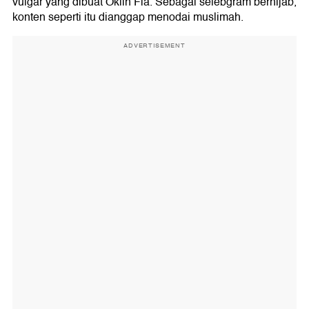
vulgar yang dibuat Oklin Fia. Sebagai selebgram berhijab,
konten seperti itu dianggap menodai muslimah.
ADVERTISEMENT