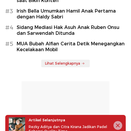
saat Bikin Konten
#3
Irish Bella Umumkan Hamil Anak Pertama
dengan Haldy Sabri
#4
Sidang Mediasi Hak Asuh Anak Ruben Onsu
dan Sarwendah Ditunda
#5
MUA Bubah Alfian Cerita Detik Menegangkan
Kecelakaan Mobil
Lihat Selengkapnya
Artikel Selanjutnya
Rezky Aditya dan Citra Kirana Jadikan Padel