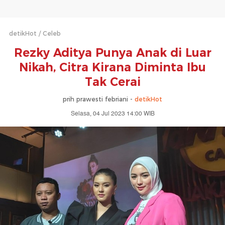
detikHot
Celeb
Rezky Aditya Punya Anak di Luar
Nikah, Citra Kirana Diminta Ibu
Tak Cerai
prih prawesti febriani -
detikHot
Selasa, 04 Jul 2023 14:00 WIB