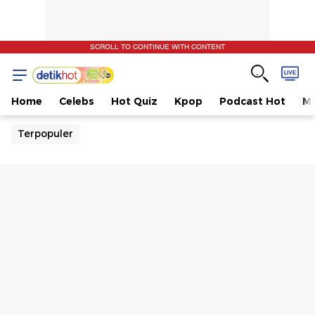
SCROLL TO CONTINUE WITH CONTENT
Home
Celebs
Hot Quiz
Kpop
Podcast Hot
Mu
Terpopuler