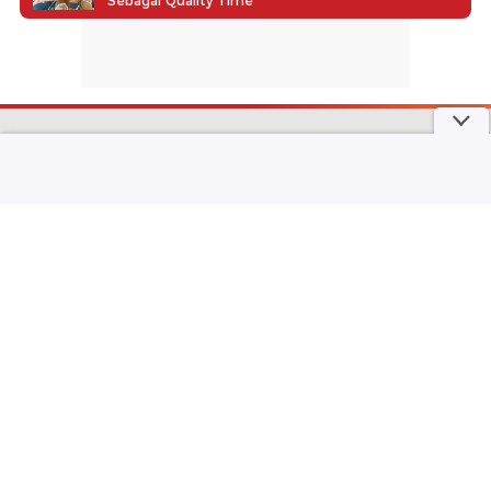
Sebagai Quality Time
part of
Redaksi
Pedoman Media Siber
Karir
Kotak Pos
Info Iklan
Privacy Policy
Disclaimer
Download aplikasi detikcom