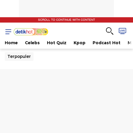
SCROLL TO CONTINUE WITH CONTENT
Home
Celebs
Hot Quiz
Kpop
Podcast Hot
Mu
Terpopuler