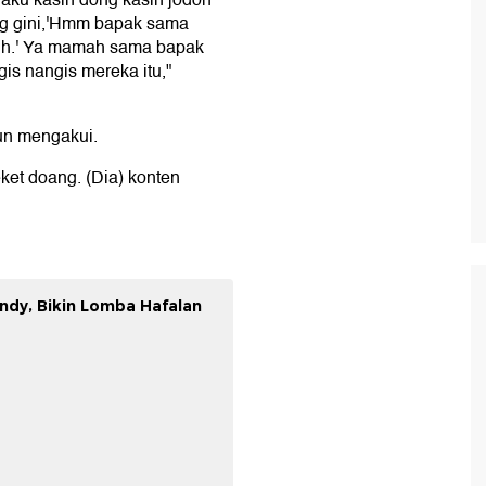
aku kasih dong kasih jodoh
ng gini,'Hmm bapak sama
nih.' Ya mamah sama bapak
s nangis mereka itu,"
pun mengakui.
ket doang. (Dia) konten
andy, Bikin Lomba Hafalan