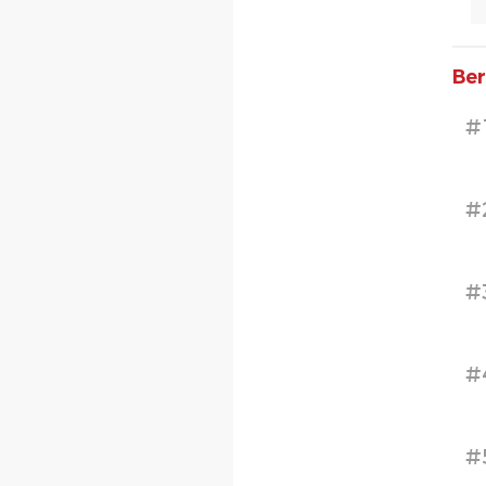
Ber
#
#
#
#
#