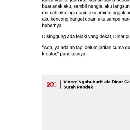
lancarkan kerjaan ku. mamah sama bapak 
buat anak aku, sambil nangis. aku langsu
mamah aku lagi doain aku aminin nggak 
aku kenceng banget doain aku sampe nangi
bebernya.
Disinggung ada lelaki yang dekat, Dinar 
"Ada, ya adalah tapi belum jadian cuma de
kreator," pungkasnya.
Video: Ngabuburit ala Dinar C
Surah Pendek