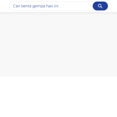
Cancel
Yang sedang ramai dicari
#1
data live draw sgp
#2
k-talk
#3
kebakaran
#4
prabowo
#5
gempa hari ini
Promoted
Terakhir yang dicari
Loading...