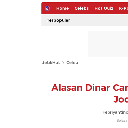
Home
Celebs
Hot Quiz
K-P
Terpopuler
detikHot
Celeb
Alasan Dinar Ca
Jo
Febriyantin
Selasa