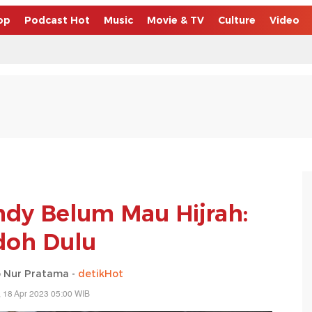
op
Podcast Hot
Music
Movie & TV
Culture
Video
ndy Belum Mau Hijrah:
doh Dulu
o Nur Pratama -
detikHot
, 18 Apr 2023 05:00 WIB