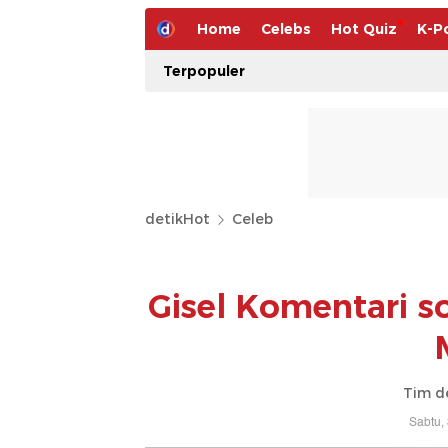
Home
Celebs
Hot Quiz
K-P
Terpopuler
detikHot
Celeb
Gisel Komentari s
Tim d
Sabtu,