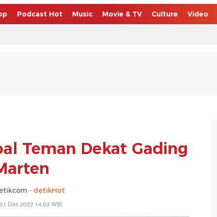
op
Podcast Hot
Music
Movie & TV
Culture
Video
oal Teman Dekat Gading
Marten
etikcom -
detikHot
 31 Des 2022 14:03 WIB