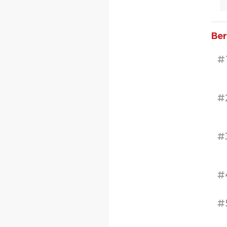
Ber
#
#
#
#
#