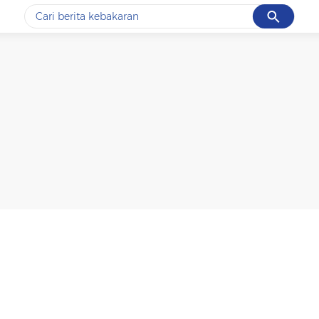
Cancel
Yang sedang ramai dicari
#1
data live draw sgp
#2
k-talk
#3
kebakaran
#4
prabowo
#5
gempa hari ini
Promoted
Terakhir yang dicari
Loading...