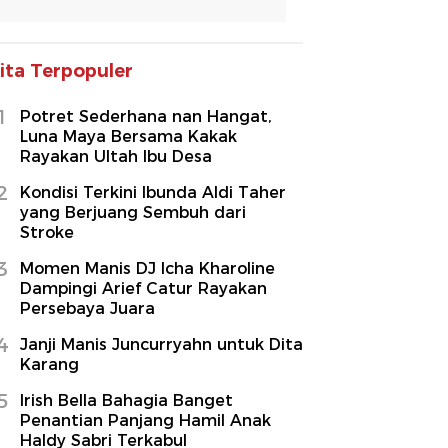
ita Terpopuler
1
Potret Sederhana nan Hangat,
Luna Maya Bersama Kakak
Rayakan Ultah Ibu Desa
2
Kondisi Terkini Ibunda Aldi Taher
yang Berjuang Sembuh dari
Stroke
3
Momen Manis DJ Icha Kharoline
Dampingi Arief Catur Rayakan
Persebaya Juara
4
Janji Manis Juncurryahn untuk Dita
Karang
5
Irish Bella Bahagia Banget
Penantian Panjang Hamil Anak
Haldy Sabri Terkabul