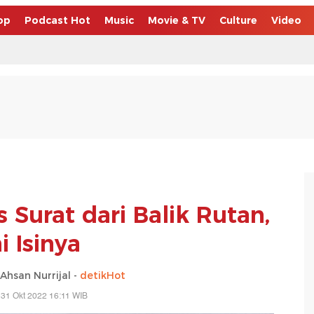
op
Podcast Hot
Music
Movie & TV
Culture
Video
s Surat dari Balik Rutan,
ni Isinya
san Nurrijal -
detikHot
 31 Okt 2022 16:11 WIB