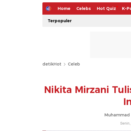
Home
Celebs
Hot Quiz
K-P
Terpopuler
detikHot
Celeb
Nikita Mirzani Tuli
I
Muhammad Ah
Senin,