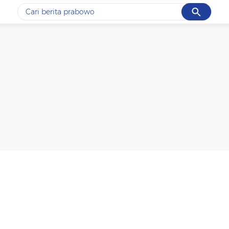
Cancel
Yang sedang ramai dicari
#1
data live draw sgp
#2
piala presiden 2026
#3
prabowo
#4
iran
#5
gempa hari ini
Promoted
Terakhir yang dicari
Loading...