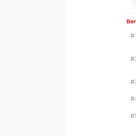
Ber
#
#
#
#
#