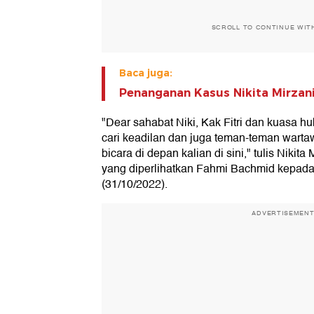
SCROLL TO CONTINUE WIT
Baca juga:
Penanganan Kasus Nikita Mirzan
"Dear sahabat Niki, Kak Fitri dan kuasa h
cari keadilan dan juga teman-teman wart
bicara di depan kalian di sini," tulis Nikita
yang diperlihatkan Fahmi Bachmid kepad
(31/10/2022).
ADVERTISEMEN