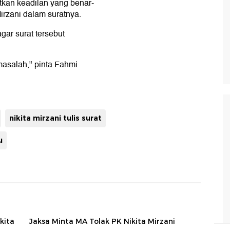
tkan keadilan yang benar-
Mirzani dalam suratnya.
ar surat tersebut
masalah," pinta Fahmi
nikita mirzani tulis surat
u
kita
Jaksa Minta MA Tolak PK Nikita Mirzani