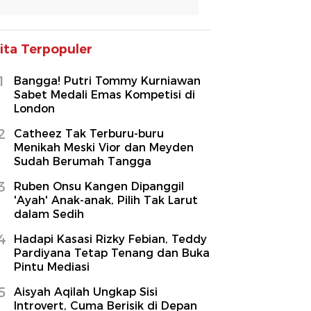
ita Terpopuler
1
Bangga! Putri Tommy Kurniawan
Sabet Medali Emas Kompetisi di
London
2
Catheez Tak Terburu-buru
Menikah Meski Vior dan Meyden
Sudah Berumah Tangga
3
Ruben Onsu Kangen Dipanggil
'Ayah' Anak-anak, Pilih Tak Larut
dalam Sedih
4
Hadapi Kasasi Rizky Febian, Teddy
Pardiyana Tetap Tenang dan Buka
Pintu Mediasi
5
Aisyah Aqilah Ungkap Sisi
Introvert, Cuma Berisik di Depan