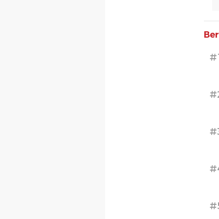
Ber
#
#
#
#
#