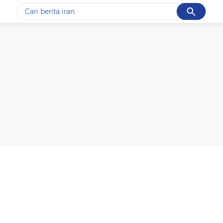
Cancel
Yang sedang ramai dicari
#1
data live draw sgp
#2
kebakaran
#3
prabowo
#4
iran
#5
gempa hari ini
Promoted
Terakhir yang dicari
Loading...