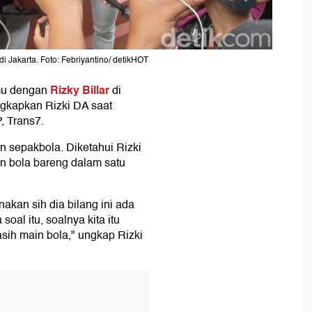
i Jakarta. Foto: Febriyantino/ detikHOT
Rizky Billar
mu dengan
di
ungkapkan Rizki DA saat
, Trans7.
an sepakbola. Diketahui Rizki
n bola bareng dalam satu
akan sih dia bilang ini ada
oal itu, soalnya kita itu
ih main bola," ungkap Rizki