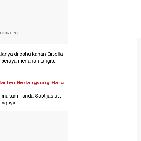
H CONTENT
anya di bahu kanan Gisella
 seraya menahan tangis.
arten Berlangsung Haru
makam Farida Sabtijastuti.
ingnya.
T