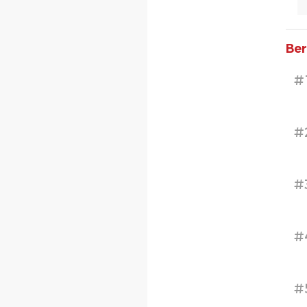
Ber
#
#
#
#
#