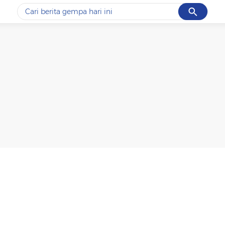
Cancel
Yang sedang ramai dicari
#1
data live draw sgp
#2
kebakaran
#3
prabowo
#4
iran
#5
gempa hari ini
Promoted
Terakhir yang dicari
Loading...