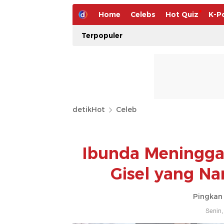
Home
Celebs
Hot Quiz
K-P
Terpopuler
detikHot
Celeb
Ibunda Meninggal
Gisel yang N
Pingkan 
Senin,