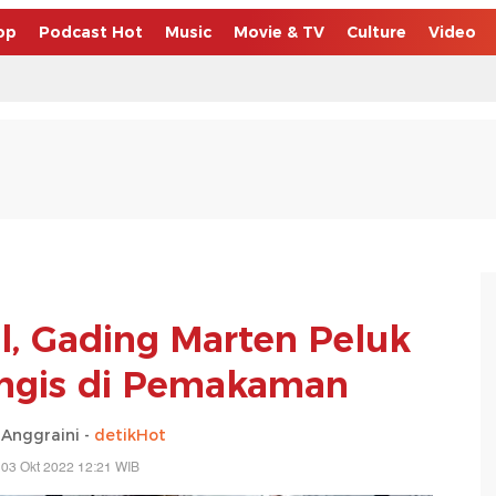
op
Podcast Hot
Music
Movie & TV
Culture
Video
, Gading Marten Peluk
angis di Pemakaman
Anggraini -
detikHot
 03 Okt 2022 12:21 WIB