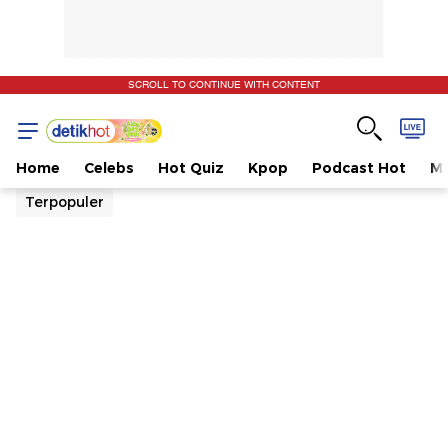
SCROLL TO CONTINUE WITH CONTENT
Home
Celebs
Hot Quiz
Kpop
Podcast Hot
Mu
Terpopuler