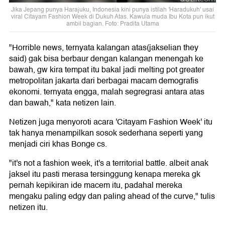
Jika Jepang punya Harajuku, Indonesia kini punya istilah 'Haradukuh' usai
viral Citayam Fashion Week di Dukuh Atas. Kawula muda Ibu Kota pun ikut
ambil bagian. Foto: Pradita Utama
"Horrible news, ternyata kalangan atas(jakselian they
said) gak bisa berbaur dengan kalangan menengah ke
bawah, gw kira tempat itu bakal jadi melting pot greater
metropolitan jakarta dari berbagai macam demografis
ekonomi. ternyata engga, malah segregrasi antara atas
dan bawah," kata netizen lain.
Netizen juga menyoroti acara 'Citayam Fashion Week' itu
tak hanya menampilkan sosok sederhana seperti yang
menjadi ciri khas Bonge cs.
"it's not a fashion week, it's a territorial battle. albeit anak
jaksel itu pasti merasa tersinggung kenapa mereka gk
pernah kepikiran ide macem itu, padahal mereka
mengaku paling edgy dan paling ahead of the curve," tulis
netizen itu.