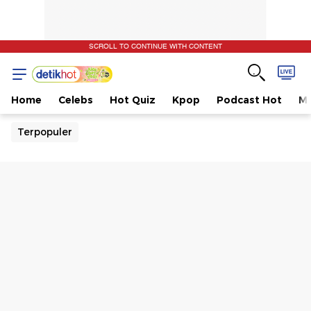
SCROLL TO CONTINUE WITH CONTENT
Home
Celebs
Hot Quiz
Kpop
Podcast Hot
Mu
Terpopuler