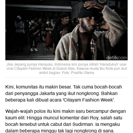
Jika Jepang punya Harajuku, Indonesia kini punya istilah 'Haradukuh' usai
viral Citayam Fashion Week di Dukuh Atas. Kawula muda Ibu Kota pun ikut
ambil bagian. Foto: Pradita Utama
Kini, komunitas itu makin besar. Tak cuma bocah-bocah
dari penyangga Jakarta yang ikut nongkrong. Bahkan
beberapa kali dibuat acara 'Citayam Fashion Week'.
Wajah-wajah polos itu kini makin saru bercampur dengan
kaum elit. Hingga muncul komentar dari Roy, salah satu
bocah tersebut untuk cabut dari Sudirman. Ia mengaku
dalam beberapa minggu tak lagi nongkrong di sana.