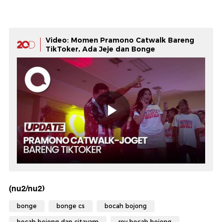
Video: Momen Pramono Catwalk Bareng
TikToker, Ada Jeje dan Bonge
(nu2/nu2)
bonge
bonge cs
bocah bojong
bocah bojong dan citayam
roy bocah bojong