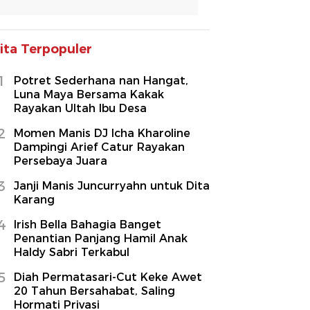
ita Terpopuler
1
Potret Sederhana nan Hangat,
Luna Maya Bersama Kakak
Rayakan Ultah Ibu Desa
2
Momen Manis DJ Icha Kharoline
Dampingi Arief Catur Rayakan
Persebaya Juara
3
Janji Manis Juncurryahn untuk Dita
Karang
4
Irish Bella Bahagia Banget
Penantian Panjang Hamil Anak
Haldy Sabri Terkabul
5
Diah Permatasari-Cut Keke Awet
20 Tahun Bersahabat, Saling
Hormati Privasi