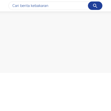
Cancel
Yang sedang ramai dicari
#1
data live draw sgp
#2
k-talk
#3
kebakaran
#4
prabowo
#5
gempa hari ini
Promoted
Terakhir yang dicari
Loading...