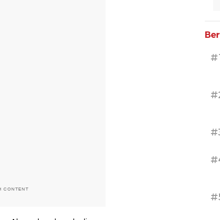
Ber
#
#
#
#
H CONTENT
#