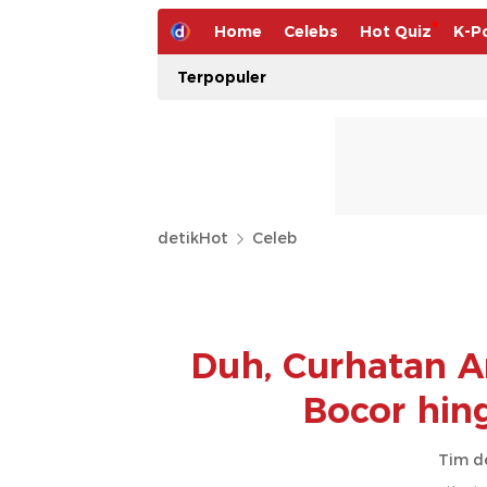
Home
Celebs
Hot Quiz
K-P
Terpopuler
detikHot
Celeb
Duh, Curhatan A
Bocor hin
Tim d