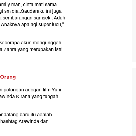
 family man, cinta mati sama
t sm dia..Saudaraku ini juga
g ga sembarangan samsek.. Aduh
 Anaknya apalagi super lucu,"
ok. Beberapa akun mengunggah
 Zahra yang merupakan istri
 Orang
 potongan adegan film Yuni.
awinda Kirana yang tengah
endatang baru itu adalah
 hashtag Arawinda dan