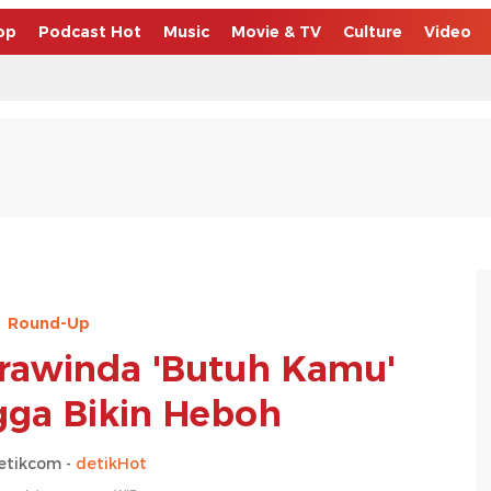
op
Podcast Hot
Music
Movie & TV
Culture
Video
Round-Up
rawinda 'Butuh Kamu'
gga Bikin Heboh
etikcom -
detikHot