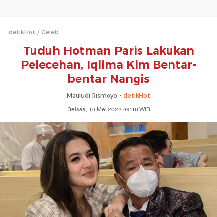
detikHot
Celeb
Tuduh Hotman Paris Lakukan
Pelecehan, Iqlima Kim Bentar-
bentar Nangis
Mauludi Rismoyo -
detikHot
Selasa, 10 Mei 2022 09:46 WIB