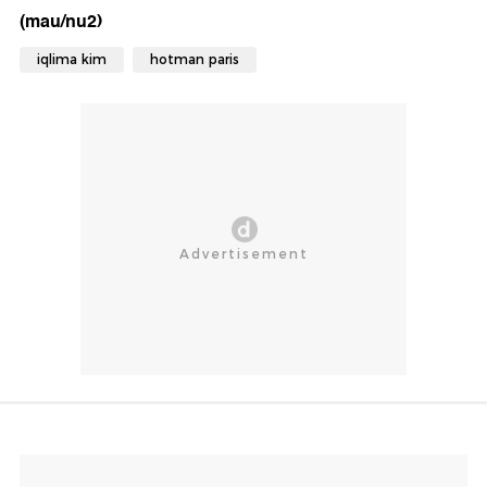
(mau/nu2)
iqlima kim
hotman paris