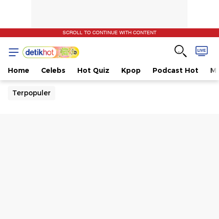
SCROLL TO CONTINUE WITH CONTENT
Home
Celebs
Hot Quiz
Kpop
Podcast Hot
Mu
Terpopuler