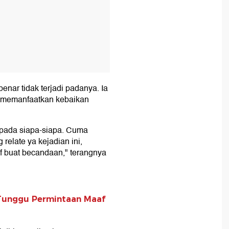
enar tidak terjadi padanya. Ia
g memanfaatkan kebaikan
u pada siapa-siapa. Cuma
elate ya kejadian ini,
if buat becandaan," terangnya
 Tunggu Permintaan Maaf