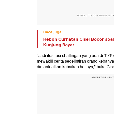
SCROLL TO CONTINUE WIT
Baca juga:
Heboh Curhatan Gisel Bocor soa
Kunjung Bayar
"Jadi ilustrasi chattingan yang ada di TikTok
mewakili cerita segelintiran orang kebany
dimanfaatkan kebaikan hatinya," buka Gis
ADVERTISEMEN