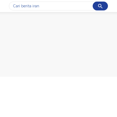
Cancel
Yang sedang ramai dicari
#1
data live draw sgp
#2
piala presiden 2026
#3
prabowo
#4
iran
#5
gempa hari ini
Promoted
Terakhir yang dicari
Loading...