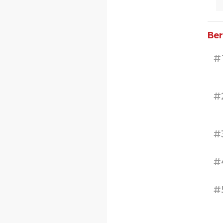
Ber
#
#
#
#
#