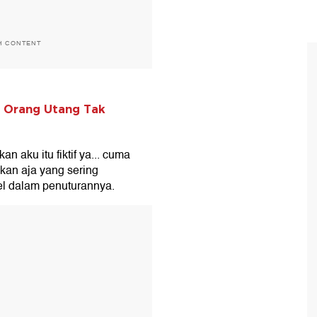
H CONTENT
l Orang Utang Tak
an aku itu fiktif ya... cuma
akan aja yang sering
el dalam penuturannya.
T