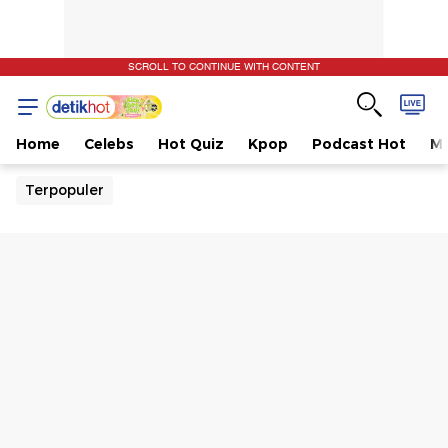
SCROLL TO CONTINUE WITH CONTENT
Home
Celebs
Hot Quiz
Kpop
Podcast Hot
Mu
Terpopuler