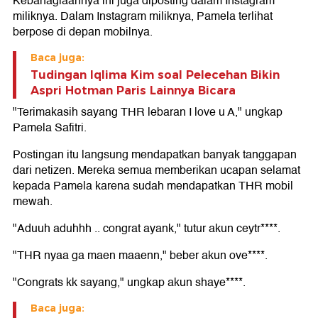
Kebahagiaannya ini juga diposting dalam Instagram
miliknya. Dalam Instagram miliknya, Pamela terlihat
berpose di depan mobilnya.
Baca juga:
Tudingan Iqlima Kim soal Pelecehan Bikin
Aspri Hotman Paris Lainnya Bicara
"Terimakasih sayang THR lebaran I love u A," ungkap
Pamela Safitri.
Postingan itu langsung mendapatkan banyak tanggapan
dari netizen. Mereka semua memberikan ucapan selamat
kepada Pamela karena sudah mendapatkan THR mobil
mewah.
"Aduuh aduhhh .. congrat ayank," tutur akun ceytr****.
"THR nyaa ga maen maaenn," beber akun ove****.
"Congrats kk sayang," ungkap akun shaye****.
Baca juga: