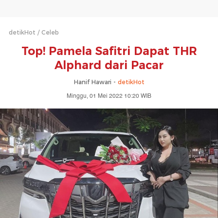
detikHot
Celeb
Top! Pamela Safitri Dapat THR
Alphard dari Pacar
Hanif Hawari -
detikHot
Minggu, 01 Mei 2022 10:20 WIB