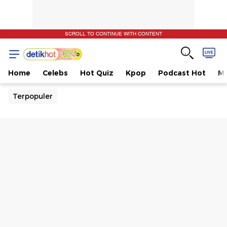
SCROLL TO CONTINUE WITH CONTENT
Home
Celebs
Hot Quiz
Kpop
Podcast Hot
Mu
Terpopuler