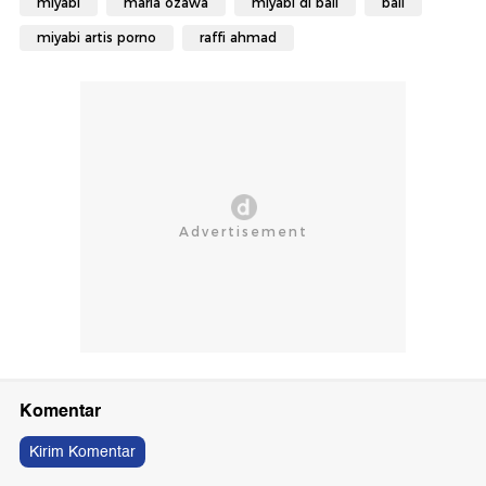
miyabi
maria ozawa
miyabi di bali
bali
miyabi artis porno
raffi ahmad
Komentar
Kirim Komentar