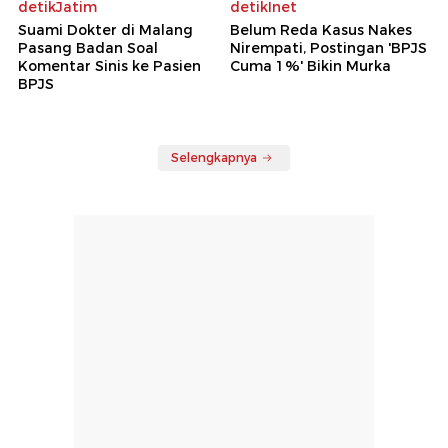
detikJatim
detikInet
Suami Dokter di Malang
Belum Reda Kasus Nakes
Pasang Badan Soal
Nirempati, Postingan 'BPJS
Komentar Sinis ke Pasien
Cuma 1%' Bikin Murka
BPJS
Selengkapnya